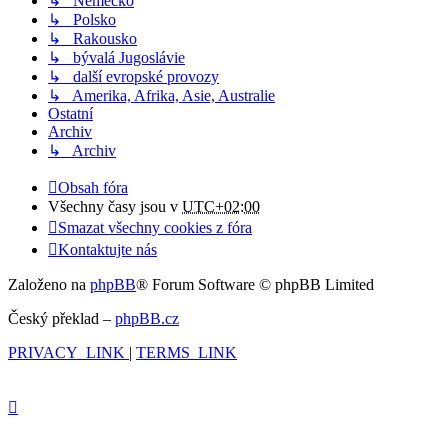
↳ Německo
↳ Polsko
↳ Rakousko
↳ bývalá Jugoslávie
↳ další evropské provozy
↳ Amerika, Afrika, Asie, Australie
Ostatní
Archiv
↳ Archiv
Obsah fóra
Všechny časy jsou v
UTC+02:00
Smazat všechny cookies z fóra
Kontaktujte nás
Založeno na
phpBB
® Forum Software © phpBB Limited
Český překlad –
phpBB.cz
PRIVACY_LINK
|
TERMS_LINK