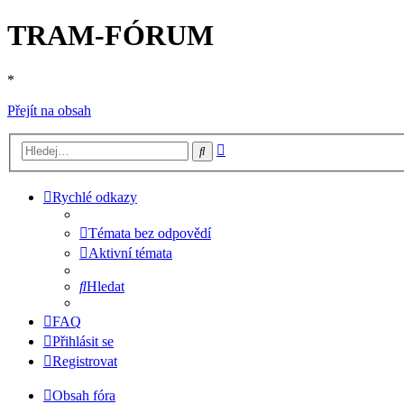
TRAM-FÓRUM
*
Přejít na obsah
Pokročilé
Hledat
hledání
Rychlé odkazy
Témata bez odpovědí
Aktivní témata
Hledat
FAQ
Přihlásit se
Registrovat
Obsah fóra