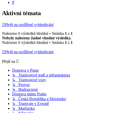
Hledat
Aktivní témata
Přejít na rozšířené vyhledávání
Nalezeno 0 výsledků hledání • Stránka
1
z
1
Nebyly nalezeny žádné vhodné výsledky.
Nalezeno 0 výsledků hledání • Stránka
1
z
1
Přejít na rozšířené vyhledávání
Přejít na
Doprava v Praze
↳ Tramvajové tratě a infrastruktura
↳ Tramvajové vozy
↳ Provoz
↳ Budoucnost
Doprava mimo Prahu
↳ Česká Republika a Slovensko
↳ Tramvaje v Evropě
↳ Maďarsko