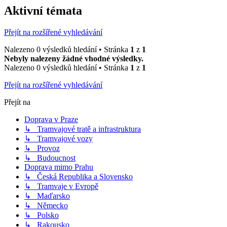
Aktivní témata
Přejít na rozšířené vyhledávání
Nalezeno 0 výsledků hledání • Stránka
1
z
1
Nebyly nalezeny žádné vhodné výsledky.
Nalezeno 0 výsledků hledání • Stránka
1
z
1
Přejít na rozšířené vyhledávání
Přejít na
Doprava v Praze
↳ Tramvajové tratě a infrastruktura
↳ Tramvajové vozy
↳ Provoz
↳ Budoucnost
Doprava mimo Prahu
↳ Česká Republika a Slovensko
↳ Tramvaje v Evropě
↳ Maďarsko
↳ Německo
↳ Polsko
↳ Rakousko