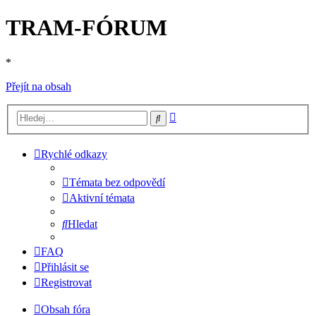
TRAM-FÓRUM
*
Přejít na obsah
Pokročilé
Hledat
hledání
Rychlé odkazy
Témata bez odpovědí
Aktivní témata
Hledat
FAQ
Přihlásit se
Registrovat
Obsah fóra