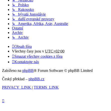
↳ Německo
↳ Polsko
↳ Rakousko
↳ bývalá Jugoslávie
↳ další evropské provozy
↳ Amerika, Afrika, Asie, Australie
Ostatní
Archiv
↳ Archiv
Obsah fóra
Všechny časy jsou v
UTC+02:00
Smazat všechny cookies z fóra
Kontaktujte nás
Založeno na
phpBB
® Forum Software © phpBB Limited
Český překlad –
phpBB.cz
PRIVACY_LINK
|
TERMS_LINK