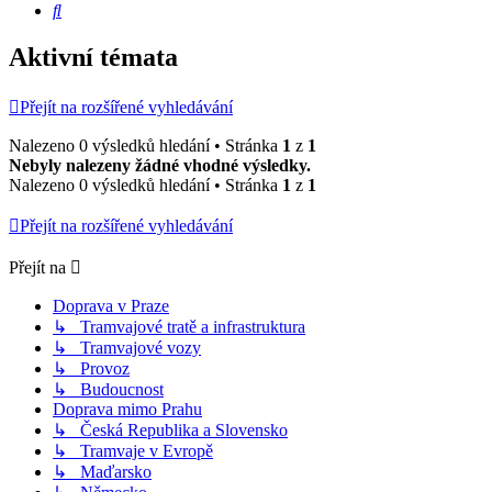
Hledat
Aktivní témata
Přejít na rozšířené vyhledávání
Nalezeno 0 výsledků hledání • Stránka
1
z
1
Nebyly nalezeny žádné vhodné výsledky.
Nalezeno 0 výsledků hledání • Stránka
1
z
1
Přejít na rozšířené vyhledávání
Přejít na
Doprava v Praze
↳ Tramvajové tratě a infrastruktura
↳ Tramvajové vozy
↳ Provoz
↳ Budoucnost
Doprava mimo Prahu
↳ Česká Republika a Slovensko
↳ Tramvaje v Evropě
↳ Maďarsko