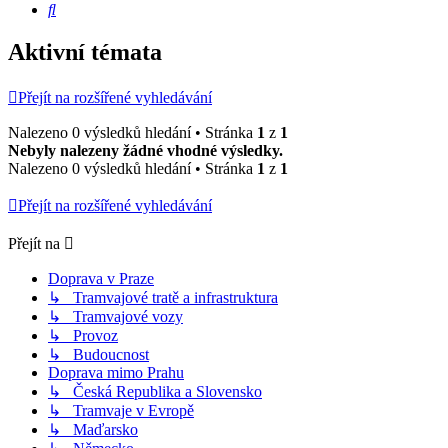
Hledat
Aktivní témata
Přejít na rozšířené vyhledávání
Nalezeno 0 výsledků hledání • Stránka
1
z
1
Nebyly nalezeny žádné vhodné výsledky.
Nalezeno 0 výsledků hledání • Stránka
1
z
1
Přejít na rozšířené vyhledávání
Přejít na
Doprava v Praze
↳ Tramvajové tratě a infrastruktura
↳ Tramvajové vozy
↳ Provoz
↳ Budoucnost
Doprava mimo Prahu
↳ Česká Republika a Slovensko
↳ Tramvaje v Evropě
↳ Maďarsko