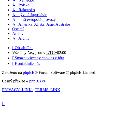
↳ Německo
↳ Polsko
↳ Rakousko
↳ bývalá Jugoslávie
↳ další evropské provozy
↳ Amerika, Afrika, Asie, Australie
Ostatní
Archiv
↳ Archiv
Obsah fóra
Všechny časy jsou v
UTC+02:00
Smazat všechny cookies z fóra
Kontaktujte nás
Založeno na
phpBB
® Forum Software © phpBB Limited
Český překlad –
phpBB.cz
PRIVACY_LINK
|
TERMS_LINK