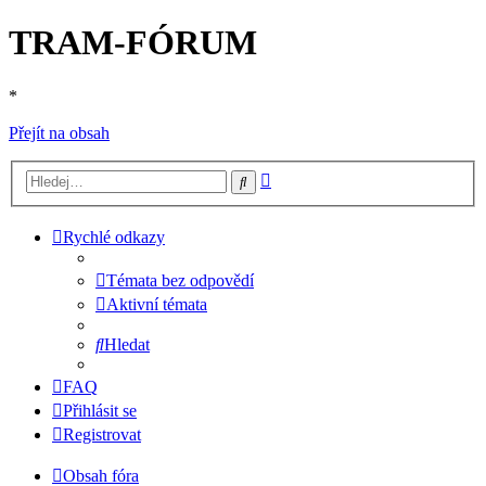
TRAM-FÓRUM
*
Přejít na obsah
Pokročilé
Hledat
hledání
Rychlé odkazy
Témata bez odpovědí
Aktivní témata
Hledat
FAQ
Přihlásit se
Registrovat
Obsah fóra