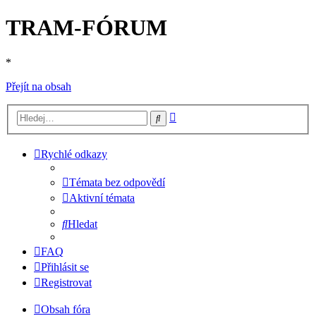
TRAM-FÓRUM
*
Přejít na obsah
Pokročilé
Hledat
hledání
Rychlé odkazy
Témata bez odpovědí
Aktivní témata
Hledat
FAQ
Přihlásit se
Registrovat
Obsah fóra