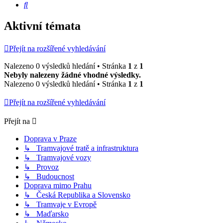
Hledat
Aktivní témata
Přejít na rozšířené vyhledávání
Nalezeno 0 výsledků hledání • Stránka
1
z
1
Nebyly nalezeny žádné vhodné výsledky.
Nalezeno 0 výsledků hledání • Stránka
1
z
1
Přejít na rozšířené vyhledávání
Přejít na
Doprava v Praze
↳ Tramvajové tratě a infrastruktura
↳ Tramvajové vozy
↳ Provoz
↳ Budoucnost
Doprava mimo Prahu
↳ Česká Republika a Slovensko
↳ Tramvaje v Evropě
↳ Maďarsko