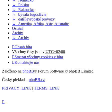
↳ Německo
↳ Polsko
↳ Rakousko
↳ bývalá Jugoslávie
↳ další evropské provozy
↳ Amerika, Afrika, Asie, Australie
Ostatní
Archiv
↳ Archiv
Obsah fóra
Všechny časy jsou v
UTC+02:00
Smazat všechny cookies z fóra
Kontaktujte nás
Založeno na
phpBB
® Forum Software © phpBB Limited
Český překlad –
phpBB.cz
PRIVACY_LINK
|
TERMS_LINK