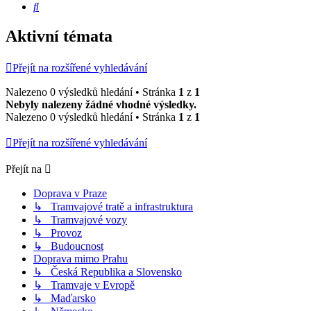
Hledat
Aktivní témata
Přejít na rozšířené vyhledávání
Nalezeno 0 výsledků hledání • Stránka
1
z
1
Nebyly nalezeny žádné vhodné výsledky.
Nalezeno 0 výsledků hledání • Stránka
1
z
1
Přejít na rozšířené vyhledávání
Přejít na
Doprava v Praze
↳ Tramvajové tratě a infrastruktura
↳ Tramvajové vozy
↳ Provoz
↳ Budoucnost
Doprava mimo Prahu
↳ Česká Republika a Slovensko
↳ Tramvaje v Evropě
↳ Maďarsko