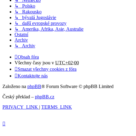
↳ Německo
↳ Polsko
↳ Rakousko
↳ bývalá Jugoslávie
↳ další evropské provozy
↳ Amerika, Afrika, Asie, Australie
Ostatní
Archiv
↳ Archiv
Obsah fóra
Všechny časy jsou v
UTC+02:00
Smazat všechny cookies z fóra
Kontaktujte nás
Založeno na
phpBB
® Forum Software © phpBB Limited
Český překlad –
phpBB.cz
PRIVACY_LINK
|
TERMS_LINK