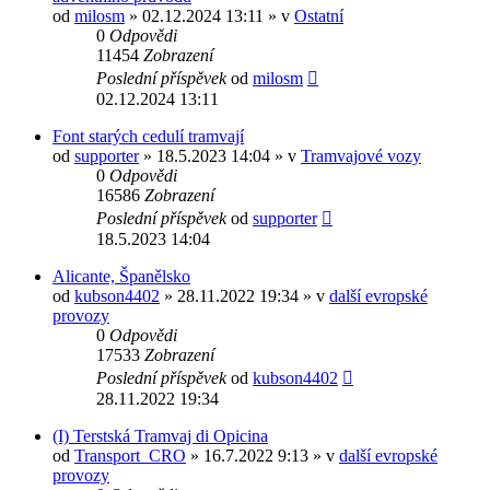
od
milosm
» 02.12.2024 13:11 » v
Ostatní
0
Odpovědi
11454
Zobrazení
Poslední příspěvek
od
milosm
02.12.2024 13:11
Font starých cedulí tramvají
od
supporter
» 18.5.2023 14:04 » v
Tramvajové vozy
0
Odpovědi
16586
Zobrazení
Poslední příspěvek
od
supporter
18.5.2023 14:04
Alicante, Španělsko
od
kubson4402
» 28.11.2022 19:34 » v
další evropské
provozy
0
Odpovědi
17533
Zobrazení
Poslední příspěvek
od
kubson4402
28.11.2022 19:34
(I) Terstská Tramvaj di Opicina
od
Transport_CRO
» 16.7.2022 9:13 » v
další evropské
provozy