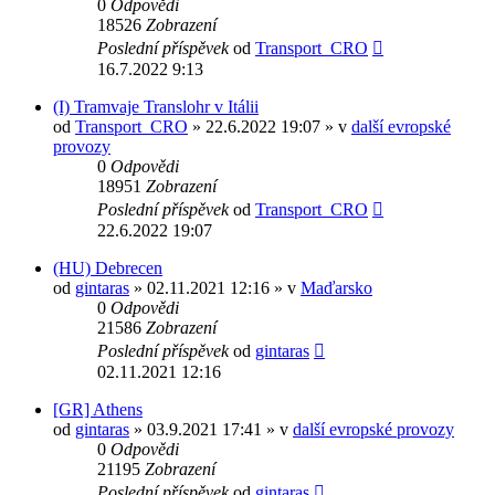
0
Odpovědi
18526
Zobrazení
Poslední příspěvek
od
Transport_CRO
16.7.2022 9:13
(I) Tramvaje Translohr v Itálii
od
Transport_CRO
» 22.6.2022 19:07 » v
další evropské
provozy
0
Odpovědi
18951
Zobrazení
Poslední příspěvek
od
Transport_CRO
22.6.2022 19:07
(HU) Debrecen
od
gintaras
» 02.11.2021 12:16 » v
Maďarsko
0
Odpovědi
21586
Zobrazení
Poslední příspěvek
od
gintaras
02.11.2021 12:16
[GR] Athens
od
gintaras
» 03.9.2021 17:41 » v
další evropské provozy
0
Odpovědi
21195
Zobrazení
Poslední příspěvek
od
gintaras