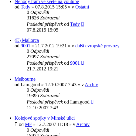
Nehody tram ve světě na youtube
od
Tedy
» 07.8.2015 15:05 » v
Ostatní
0
Odpovědi
31626
Zobrazení
Poslední příspěvek
od
Tedy
07.8.2015 15:05
(E) Mallorca
od
9001
» 21.7.2012 19:21 » v
další evropské provozy
0
Odpovědi
27097
Zobrazení
Poslední příspěvek
od
9001
21.7.2012 19:21
Melbourne
od
I.am.good
» 12.10.2007 7:43 » v
Archiv
0
Odpovědi
19396
Zobrazení
Poslední příspěvek
od
I.am.good
12.10.2007 7:43
Kolejové spojky v Minské ulici
od
MF
» 12.7.2007 11:18 » v
Archiv
0
Odpovědi
18974
Zobrazení