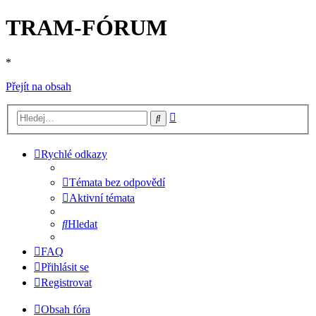
TRAM-FÓRUM
*
Přejít na obsah
Pokročilé
Hledat
hledání
Rychlé odkazy
Témata bez odpovědí
Aktivní témata
Hledat
FAQ
Přihlásit se
Registrovat
Obsah fóra