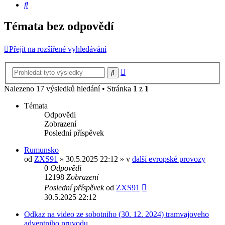
Hledat
Témata bez odpovědí
Přejít na rozšířené vyhledávání
Pokročilé
Hledat
hledání
Nalezeno 17 výsledků hledání • Stránka
1
z
1
Témata
Odpovědi
Zobrazení
Poslední příspěvek
Rumunsko
od
ZXS91
» 30.5.2025 22:12 » v
další evropské provozy
0
Odpovědi
12198
Zobrazení
Poslední příspěvek
od
ZXS91
30.5.2025 22:12
Odkaz na video ze sobotniho (30. 12. 2024) tramvajoveho
adventniho pruvodu