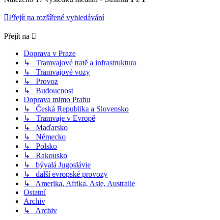
Přejít na rozšířené vyhledávání
Přejít na
Doprava v Praze
↳ Tramvajové tratě a infrastruktura
↳ Tramvajové vozy
↳ Provoz
↳ Budoucnost
Doprava mimo Prahu
↳ Česká Republika a Slovensko
↳ Tramvaje v Evropě
↳ Maďarsko
↳ Německo
↳ Polsko
↳ Rakousko
↳ bývalá Jugoslávie
↳ další evropské provozy
↳ Amerika, Afrika, Asie, Australie
Ostatní
Archiv
↳ Archiv