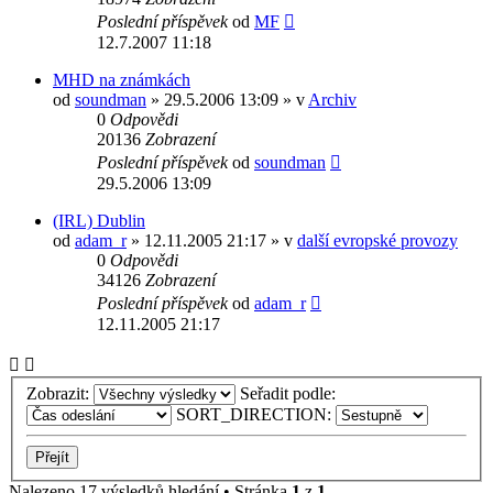
Poslední příspěvek
od
MF
12.7.2007 11:18
MHD na známkách
od
soundman
» 29.5.2006 13:09 » v
Archiv
0
Odpovědi
20136
Zobrazení
Poslední příspěvek
od
soundman
29.5.2006 13:09
(IRL) Dublin
od
adam_r
» 12.11.2005 21:17 » v
další evropské provozy
0
Odpovědi
34126
Zobrazení
Poslední příspěvek
od
adam_r
12.11.2005 21:17
Zobrazit:
Seřadit podle:
SORT_DIRECTION:
Nalezeno 17 výsledků hledání • Stránka
1
z
1