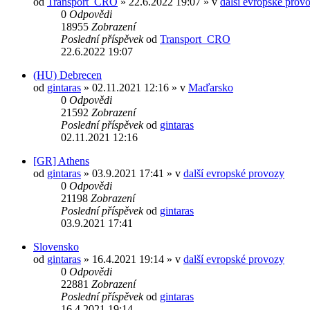
od
Transport_CRO
» 22.6.2022 19:07 » v
další evropské prov
0
Odpovědi
18955
Zobrazení
Poslední příspěvek
od
Transport_CRO
22.6.2022 19:07
(HU) Debrecen
od
gintaras
» 02.11.2021 12:16 » v
Maďarsko
0
Odpovědi
21592
Zobrazení
Poslední příspěvek
od
gintaras
02.11.2021 12:16
[GR] Athens
od
gintaras
» 03.9.2021 17:41 » v
další evropské provozy
0
Odpovědi
21198
Zobrazení
Poslední příspěvek
od
gintaras
03.9.2021 17:41
Slovensko
od
gintaras
» 16.4.2021 19:14 » v
další evropské provozy
0
Odpovědi
22881
Zobrazení
Poslední příspěvek
od
gintaras
16.4.2021 19:14