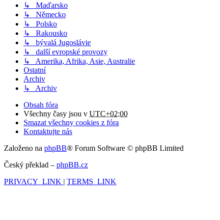
↳ Maďarsko
↳ Německo
↳ Polsko
↳ Rakousko
↳ bývalá Jugoslávie
↳ další evropské provozy
↳ Amerika, Afrika, Asie, Australie
Ostatní
Archiv
↳ Archiv
Obsah fóra
Všechny časy jsou v
UTC+02:00
Smazat všechny cookies z fóra
Kontaktujte nás
Založeno na
phpBB
® Forum Software © phpBB Limited
Český překlad –
phpBB.cz
PRIVACY_LINK
|
TERMS_LINK