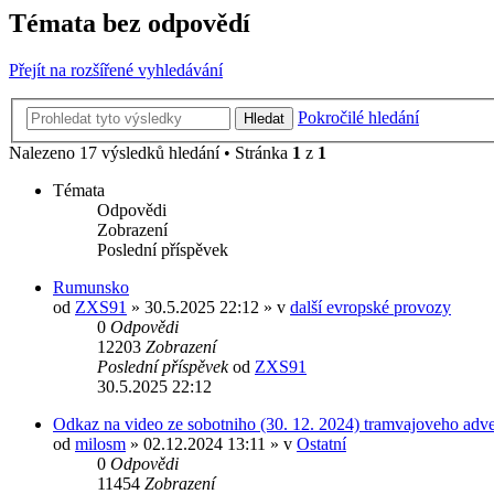
Témata bez odpovědí
Přejít na rozšířené vyhledávání
Pokročilé hledání
Hledat
Nalezeno 17 výsledků hledání • Stránka
1
z
1
Témata
Odpovědi
Zobrazení
Poslední příspěvek
Rumunsko
od
ZXS91
» 30.5.2025 22:12 » v
další evropské provozy
0
Odpovědi
12203
Zobrazení
Poslední příspěvek
od
ZXS91
30.5.2025 22:12
Odkaz na video ze sobotniho (30. 12. 2024) tramvajoveho adv
od
milosm
» 02.12.2024 13:11 » v
Ostatní
0
Odpovědi
11454
Zobrazení