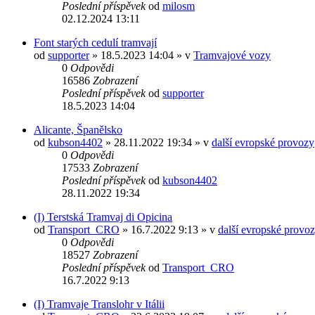
Poslední příspěvek
od
milosm
02.12.2024 13:11
Font starých cedulí tramvají
od
supporter
» 18.5.2023 14:04 » v
Tramvajové vozy
0
Odpovědi
16586
Zobrazení
Poslední příspěvek
od
supporter
18.5.2023 14:04
Alicante, Španělsko
od
kubson4402
» 28.11.2022 19:34 » v
další evropské provozy
0
Odpovědi
17533
Zobrazení
Poslední příspěvek
od
kubson4402
28.11.2022 19:34
(I) Terstská Tramvaj di Opicina
od
Transport_CRO
» 16.7.2022 9:13 » v
další evropské provo
0
Odpovědi
18527
Zobrazení
Poslední příspěvek
od
Transport_CRO
16.7.2022 9:13
(I) Tramvaje Translohr v Itálii