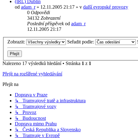
(IRL) Dublin
od
adam_r
» 12.11.2005 21:17 » v
další evropské provozy
0
Odpovědi
34132
Zobrazení
Poslední příspěvek
od
adam_r
12.11.2005 21:17
Zobrazit:
Seřadit podle:
Nalezeno 17 výsledků hledání • Stránka
1
z
1
Přejít na rozšířené vyhledávání
Přejít na
Doprava v Praze
↳ Tramvajové tratě a infrastruktura
↳ Tramvajové vozy
↳ Provoz
↳ Budoucnost
Doprava mimo Prahu
↳ Česká Republika a Slovensko
↳ Tramvaje v Evropě