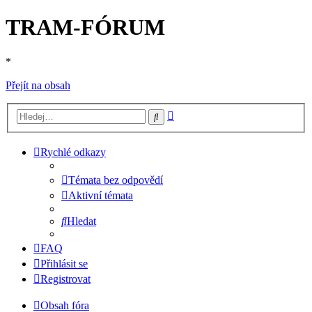
TRAM-FÓRUM
*
Přejít na obsah
Pokročilé
Hledat
hledání
Rychlé odkazy
Témata bez odpovědí
Aktivní témata
Hledat
FAQ
Přihlásit se
Registrovat
Obsah fóra