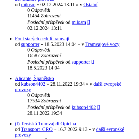
od
milosm
» 02.12.2024 13:11 » v
Ostatní
0
Odpovědi
11454
Zobrazení
Poslední příspěvek
od
milosm
02.12.2024 13:11
Font starých cedulí tramvají
od
supporter
» 18.5.2023 14:04 » v
Tramvajové vozy
0
Odpovědi
16587
Zobrazení
Poslední příspěvek
od
supporter
18.5.2023 14:04
Alicante, Španělsko
od
kubson4402
» 28.11.2022 19:34 » v
další evropské
provozy
0
Odpovědi
17534
Zobrazení
Poslední příspěvek
od
kubson4402
28.11.2022 19:34
(I) Terstská Tramvaj di Opicina
od
Transport_CRO
» 16.7.2022 9:13 » v
další evropské
provozy