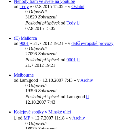
Nehody tram ve světě na youtube
od
Tedy
» 07.8.2015 15:05 » v
Ostatní
0
Odpovědi
31629
Zobrazení
Poslední příspěvek
od
Tedy
07.8.2015 15:05
(E) Mallorca
od
9001
» 21.7.2012 19:21 » v
další evropské provozy
0
Odpovědi
27098
Zobrazení
Poslední příspěvek
od
9001
21.7.2012 19:21
Melbourne
od
I.am.good
» 12.10.2007 7:43 » v
Archiv
0
Odpovědi
19396
Zobrazení
Poslední příspěvek
od
I.am.good
12.10.2007 7:43
Kolejové spojky v Minské ulici
od
MF
» 12.7.2007 11:18 » v
Archiv
0
Odpovědi
18975
Zobrazení