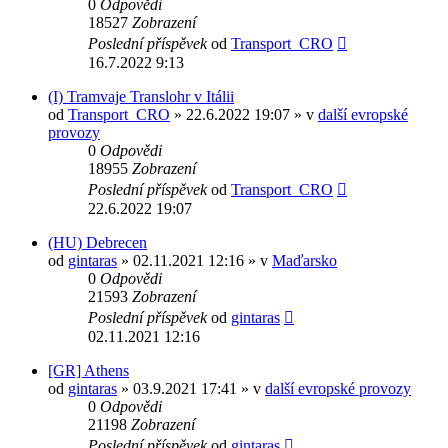
0
Odpovědi
18527
Zobrazení
Poslední příspěvek
od
Transport_CRO
16.7.2022 9:13
(I) Tramvaje Translohr v Itálii
od
Transport_CRO
» 22.6.2022 19:07 » v
další evropské
provozy
0
Odpovědi
18955
Zobrazení
Poslední příspěvek
od
Transport_CRO
22.6.2022 19:07
(HU) Debrecen
od
gintaras
» 02.11.2021 12:16 » v
Maďarsko
0
Odpovědi
21593
Zobrazení
Poslední příspěvek
od
gintaras
02.11.2021 12:16
[GR] Athens
od
gintaras
» 03.9.2021 17:41 » v
další evropské provozy
0
Odpovědi
21198
Zobrazení
Poslední příspěvek
od
gintaras