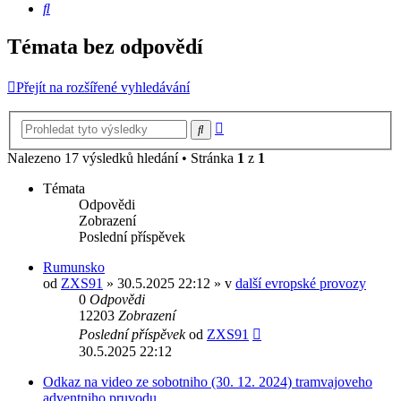
Hledat
Témata bez odpovědí
Přejít na rozšířené vyhledávání
Pokročilé
Hledat
hledání
Nalezeno 17 výsledků hledání • Stránka
1
z
1
Témata
Odpovědi
Zobrazení
Poslední příspěvek
Rumunsko
od
ZXS91
» 30.5.2025 22:12 » v
další evropské provozy
0
Odpovědi
12203
Zobrazení
Poslední příspěvek
od
ZXS91
30.5.2025 22:12
Odkaz na video ze sobotniho (30. 12. 2024) tramvajoveho
adventniho pruvodu