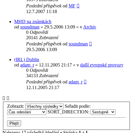
Poslední příspěvek
od
MF
12.7.2007 11:18
MHD na známkách
od
soundman
» 29.5.2006 13:09 » v
Archiv
0
Odpovědi
20141
Zobrazení
Poslední příspěvek
od
soundman
29.5.2006 13:09
(IRL) Dublin
od
adam_r
» 12.11.2005 21:17 » v
další evropské provozy
0
Odpovědi
34133
Zobrazení
Poslední příspěvek
od
adam_r
12.11.2005 21:17
Zobrazit:
Seřadit podle:
SORT_DIRECTION:
Nalezeno 17 výsledků hledání • Stránka
1
z
1