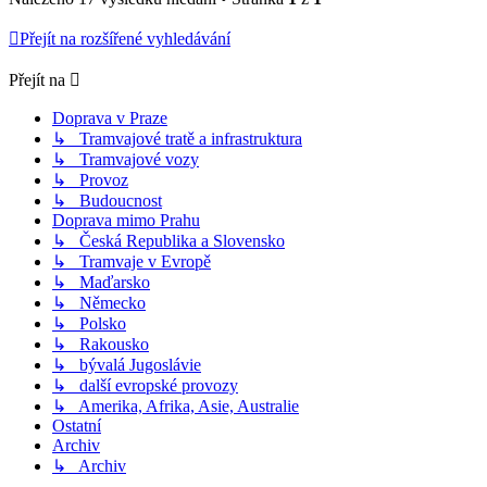
Přejít na rozšířené vyhledávání
Přejít na
Doprava v Praze
↳ Tramvajové tratě a infrastruktura
↳ Tramvajové vozy
↳ Provoz
↳ Budoucnost
Doprava mimo Prahu
↳ Česká Republika a Slovensko
↳ Tramvaje v Evropě
↳ Maďarsko
↳ Německo
↳ Polsko
↳ Rakousko
↳ bývalá Jugoslávie
↳ další evropské provozy
↳ Amerika, Afrika, Asie, Australie
Ostatní
Archiv
↳ Archiv