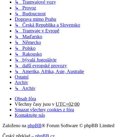
↳ Tramvajové vozy
↳ Provoz
↳ Budoucnost
Doprava mimo Prahu
↳ Česká Republika a Slovensko
↳ Tramvaje v Evropě
↳ Maďarsko
↳ Německo
↳ Polsko
↳ Rakousko
↳ bývalá Jugoslávie
↳ další evropské provozy
↳ Amerika, Afrika, Asie, Australie
Ostatní
Archiv
↳ Archiv
Obsah fóra
Všechny časy jsou v
UTC+02:00
Smazat všechny cookies z fóra
Kontaktujte nás
Založeno na
phpBB
® Forum Software © phpBB Limited
Český překlad –
phpBB.cz