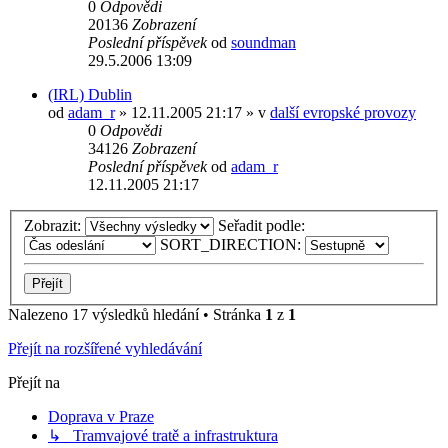
0
Odpovědi
20136
Zobrazení
Poslední příspěvek
od
soundman
29.5.2006 13:09
(IRL) Dublin
od
adam_r
» 12.11.2005 21:17 » v
další evropské provozy
0
Odpovědi
34126
Zobrazení
Poslední příspěvek
od
adam_r
12.11.2005 21:17
Zobrazit:
Seřadit podle:
SORT_DIRECTION:
Nalezeno 17 výsledků hledání • Stránka
1
z
1
Přejít na rozšířené vyhledávání
Přejít na
Doprava v Praze
↳ Tramvajové tratě a infrastruktura