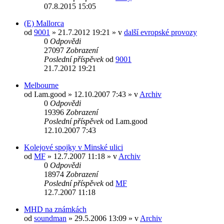
07.8.2015 15:05
(E) Mallorca
od
9001
» 21.7.2012 19:21 » v
další evropské provozy
0
Odpovědi
27097
Zobrazení
Poslední příspěvek
od
9001
21.7.2012 19:21
Melbourne
od
I.am.good
» 12.10.2007 7:43 » v
Archiv
0
Odpovědi
19396
Zobrazení
Poslední příspěvek
od
I.am.good
12.10.2007 7:43
Kolejové spojky v Minské ulici
od
MF
» 12.7.2007 11:18 » v
Archiv
0
Odpovědi
18974
Zobrazení
Poslední příspěvek
od
MF
12.7.2007 11:18
MHD na známkách
od
soundman
» 29.5.2006 13:09 » v
Archiv