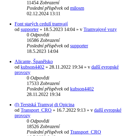
11454
Zobrazení
Poslední příspěvek
od
milosm
02.12.2024 13:11
Font starých cedulí tramvají
od
supporter
» 18.5.2023 14:04 » v
Tramvajové vozy
0
Odpovědi
16586
Zobrazení
Poslední příspěvek
od
supporter
18.5.2023 14:04
Alicante, Španělsko
od
kubson4402
» 28.11.2022 19:34 » v
další evropské
provozy
0
Odpovědi
17533
Zobrazení
Poslední příspěvek
od
kubson4402
28.11.2022 19:34
(I) Terstská Tramvaj di Opicina
od
Transport_CRO
» 16.7.2022 9:13 » v
další evropské
provozy
0
Odpovědi
18526
Zobrazení
Poslední příspěvek
od
Transport_CRO