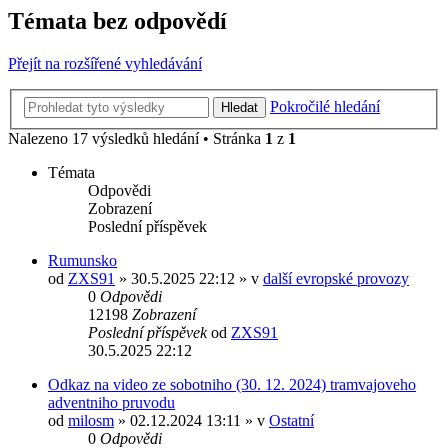
Témata bez odpovědí
Přejít na rozšířené vyhledávání
Pokročilé hledání
Hledat
Nalezeno 17 výsledků hledání • Stránka
1
z
1
Témata
Odpovědi
Zobrazení
Poslední příspěvek
Rumunsko
od
ZXS91
» 30.5.2025 22:12 » v
další evropské provozy
0
Odpovědi
12198
Zobrazení
Poslední příspěvek
od
ZXS91
30.5.2025 22:12
Odkaz na video ze sobotniho (30. 12. 2024) tramvajoveho
adventniho pruvodu
od
milosm
» 02.12.2024 13:11 » v
Ostatní
0
Odpovědi