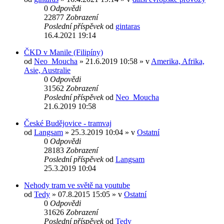
0
Odpovědi
22877
Zobrazení
Poslední příspěvek
od
gintaras
16.4.2021 19:14
ČKD v Manile (Filipíny)
od
Neo_Moucha
» 21.6.2019 10:58 » v
Amerika, Afrika,
Asie, Australie
0
Odpovědi
31562
Zobrazení
Poslední příspěvek
od
Neo_Moucha
21.6.2019 10:58
České Budějovice - tramvaj
od
Langsam
» 25.3.2019 10:04 » v
Ostatní
0
Odpovědi
28183
Zobrazení
Poslední příspěvek
od
Langsam
25.3.2019 10:04
Nehody tram ve světě na youtube
od
Tedy
» 07.8.2015 15:05 » v
Ostatní
0
Odpovědi
31626
Zobrazení
Poslední příspěvek
od
Tedy