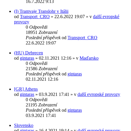
16.7.2022 9:13
(I) Tramvaje Translohr v Itálii
od
Transport_CRO
» 22.6.2022 19:07 » v
další evropské
provozy
0
Odpovědi
18951
Zobrazení
Poslední příspěvek
od
Transport_CRO
22.6.2022 19:07
(HU) Debrecen
od
gintaras
» 02.11.2021 12:16 » v
Maďarsko
0
Odpovědi
21586
Zobrazení
Poslední příspěvek
od
gintaras
02.11.2021 12:16
[GR] Athens
od
gintaras
» 03.9.2021 17:41 » v
další evropské provozy
0
Odpovědi
21195
Zobrazení
Poslední příspěvek
od
gintaras
03.9.2021 17:41
Slovensko
od
gintaras
» 16.4.2021 19:14 » v
další evropské provozy