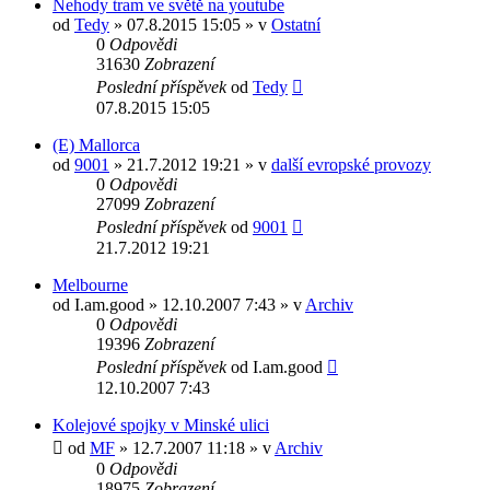
Nehody tram ve světě na youtube
od
Tedy
» 07.8.2015 15:05 » v
Ostatní
0
Odpovědi
31630
Zobrazení
Poslední příspěvek
od
Tedy
07.8.2015 15:05
(E) Mallorca
od
9001
» 21.7.2012 19:21 » v
další evropské provozy
0
Odpovědi
27099
Zobrazení
Poslední příspěvek
od
9001
21.7.2012 19:21
Melbourne
od
I.am.good
» 12.10.2007 7:43 » v
Archiv
0
Odpovědi
19396
Zobrazení
Poslední příspěvek
od
I.am.good
12.10.2007 7:43
Kolejové spojky v Minské ulici
od
MF
» 12.7.2007 11:18 » v
Archiv
0
Odpovědi
18975
Zobrazení