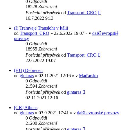
0
Odpovědi
18528
Zobrazení
Poslední příspěvek
od
Transport_CRO
16.7.2022 9:13
(I) Tramvaje Translohr v Itálii
od
Transport_CRO
» 22.6.2022 19:07 » v
další evropské
provozy
0
Odpovědi
18955
Zobrazení
Poslední příspěvek
od
Transport_CRO
22.6.2022 19:07
(HU) Debrecen
od
gintaras
» 02.11.2021 12:16 » v
Maďarsko
0
Odpovědi
21594
Zobrazení
Poslední příspěvek
od
gintaras
02.11.2021 12:16
[GR] Athens
od
gintaras
» 03.9.2021 17:41 » v
další evropské provozy
0
Odpovědi
21200
Zobrazení
Poslední příspěvek
od
gintaras