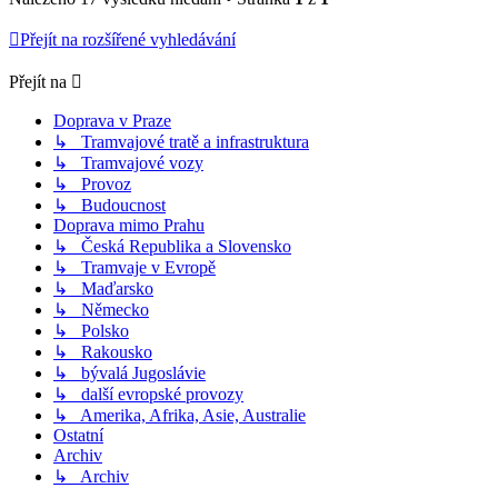
Přejít na rozšířené vyhledávání
Přejít na
Doprava v Praze
↳ Tramvajové tratě a infrastruktura
↳ Tramvajové vozy
↳ Provoz
↳ Budoucnost
Doprava mimo Prahu
↳ Česká Republika a Slovensko
↳ Tramvaje v Evropě
↳ Maďarsko
↳ Německo
↳ Polsko
↳ Rakousko
↳ bývalá Jugoslávie
↳ další evropské provozy
↳ Amerika, Afrika, Asie, Australie
Ostatní
Archiv
↳ Archiv