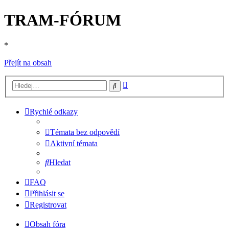
TRAM-FÓRUM
*
Přejít na obsah
Pokročilé
Hledat
hledání
Rychlé odkazy
Témata bez odpovědí
Aktivní témata
Hledat
FAQ
Přihlásit se
Registrovat
Obsah fóra