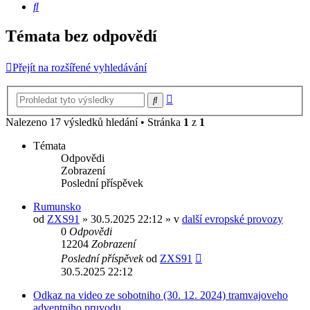
Hledat
Témata bez odpovědí
Přejít na rozšířené vyhledávání
Pokročilé
Hledat
hledání
Nalezeno 17 výsledků hledání • Stránka
1
z
1
Témata
Odpovědi
Zobrazení
Poslední příspěvek
Rumunsko
od
ZXS91
» 30.5.2025 22:12 » v
další evropské provozy
0
Odpovědi
12204
Zobrazení
Poslední příspěvek
od
ZXS91
30.5.2025 22:12
Odkaz na video ze sobotniho (30. 12. 2024) tramvajoveho
adventniho pruvodu