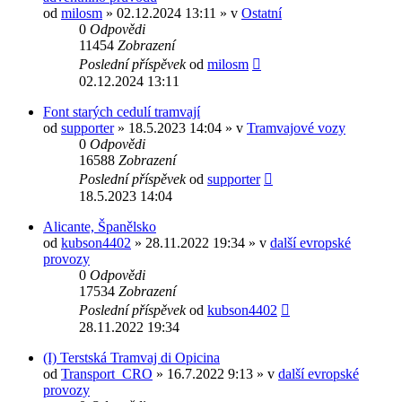
od
milosm
» 02.12.2024 13:11 » v
Ostatní
0
Odpovědi
11454
Zobrazení
Poslední příspěvek
od
milosm
02.12.2024 13:11
Font starých cedulí tramvají
od
supporter
» 18.5.2023 14:04 » v
Tramvajové vozy
0
Odpovědi
16588
Zobrazení
Poslední příspěvek
od
supporter
18.5.2023 14:04
Alicante, Španělsko
od
kubson4402
» 28.11.2022 19:34 » v
další evropské
provozy
0
Odpovědi
17534
Zobrazení
Poslední příspěvek
od
kubson4402
28.11.2022 19:34
(I) Terstská Tramvaj di Opicina
od
Transport_CRO
» 16.7.2022 9:13 » v
další evropské
provozy