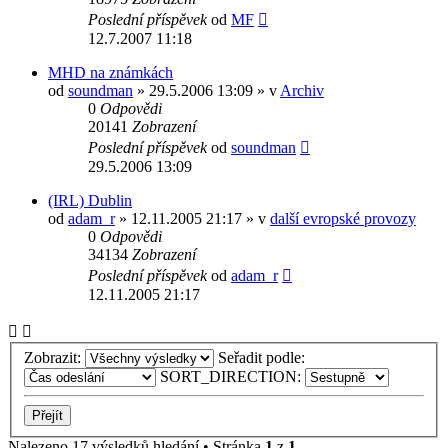
Poslední příspěvek
od
MF
12.7.2007 11:18
MHD na známkách
od
soundman
» 29.5.2006 13:09 » v
Archiv
0
Odpovědi
20141
Zobrazení
Poslední příspěvek
od
soundman
29.5.2006 13:09
(IRL) Dublin
od
adam_r
» 12.11.2005 21:17 » v
další evropské provozy
0
Odpovědi
34134
Zobrazení
Poslední příspěvek
od
adam_r
12.11.2005 21:17
Zobrazit:
Seřadit podle:
SORT_DIRECTION:
Nalezeno 17 výsledků hledání • Stránka
1
z
1