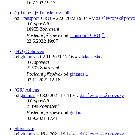
16.7.2022 9:13
(I) Tramvaje Translohr v Itálii
od
Transport_CRO
» 22.6.2022 19:07 » v
další evropské prov
0
Odpovědi
18955
Zobrazení
Poslední příspěvek
od
Transport_CRO
22.6.2022 19:07
(HU) Debrecen
od
gintaras
» 02.11.2021 12:16 » v
Maďarsko
0
Odpovědi
21593
Zobrazení
Poslední příspěvek
od
gintaras
02.11.2021 12:16
[GR] Athens
od
gintaras
» 03.9.2021 17:41 » v
další evropské provozy
0
Odpovědi
21198
Zobrazení
Poslední příspěvek
od
gintaras
03.9.2021 17:41
Slovensko
od
gintaras
» 16.4.2021 19:14 » v
další evropské provozy