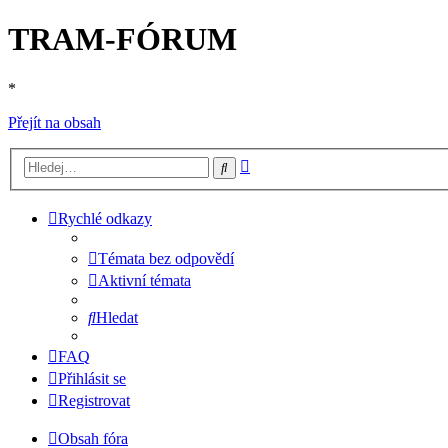
TRAM-FÓRUM
*
Přejít na obsah
Pokročilé
Hledat
hledání
Rychlé odkazy
Témata bez odpovědí
Aktivní témata
Hledat
FAQ
Přihlásit se
Registrovat
Obsah fóra