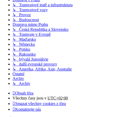
↳ Tramvajové tratě a infrastruktura
↳ Tramvajové vozy
↳ Provoz
↳ Budoucnost
Doprava mimo Prahu
↳ Česká Republika a Slovensko
↳ Tramvaje v Evropě
↳ Maďarsko
↳ Německo
↳ Polsko
↳ Rakousko
↳ bývalá Jugoslávie
↳ další evropské provozy
↳ Amerika, Afrika, Asie, Australie
Ostatní
Archiv
↳ Archiv
Obsah fóra
Všechny časy jsou v
UTC+02:00
Smazat všechny cookies z fóra
Kontaktujte nás