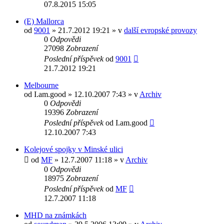
07.8.2015 15:05
(E) Mallorca
od
9001
» 21.7.2012 19:21 » v
další evropské provozy
0
Odpovědi
27098
Zobrazení
Poslední příspěvek
od
9001
21.7.2012 19:21
Melbourne
od
I.am.good
» 12.10.2007 7:43 » v
Archiv
0
Odpovědi
19396
Zobrazení
Poslední příspěvek
od
I.am.good
12.10.2007 7:43
Kolejové spojky v Minské ulici
od
MF
» 12.7.2007 11:18 » v
Archiv
0
Odpovědi
18975
Zobrazení
Poslední příspěvek
od
MF
12.7.2007 11:18
MHD na známkách