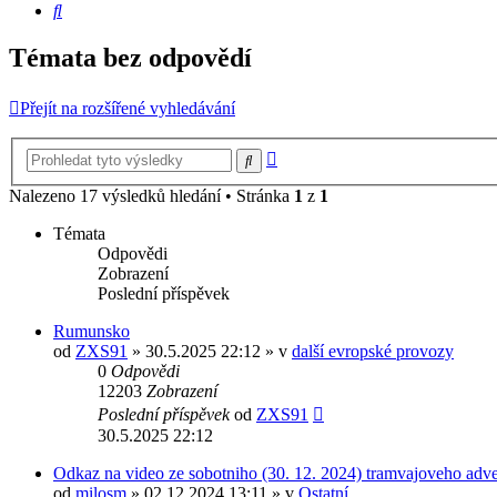
Hledat
Témata bez odpovědí
Přejít na rozšířené vyhledávání
Pokročilé
Hledat
hledání
Nalezeno 17 výsledků hledání • Stránka
1
z
1
Témata
Odpovědi
Zobrazení
Poslední příspěvek
Rumunsko
od
ZXS91
» 30.5.2025 22:12 » v
další evropské provozy
0
Odpovědi
12203
Zobrazení
Poslední příspěvek
od
ZXS91
30.5.2025 22:12
Odkaz na video ze sobotniho (30. 12. 2024) tramvajoveho adv
od
milosm
» 02.12.2024 13:11 » v
Ostatní