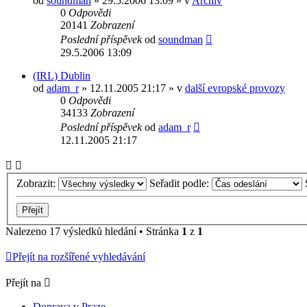
od
soundman
» 29.5.2006 13:09 » v
Archiv
0
Odpovědi
20141
Zobrazení
Poslední příspěvek
od
soundman
29.5.2006 13:09
(IRL) Dublin
od
adam_r
» 12.11.2005 21:17 » v
další evropské provozy
0
Odpovědi
34133
Zobrazení
Poslední příspěvek
od
adam_r
12.11.2005 21:17
Zobrazit:
Seřadit podle:
Nalezeno 17 výsledků hledání • Stránka
1
z
1
Přejít na rozšířené vyhledávání
Přejít na
Doprava v Praze