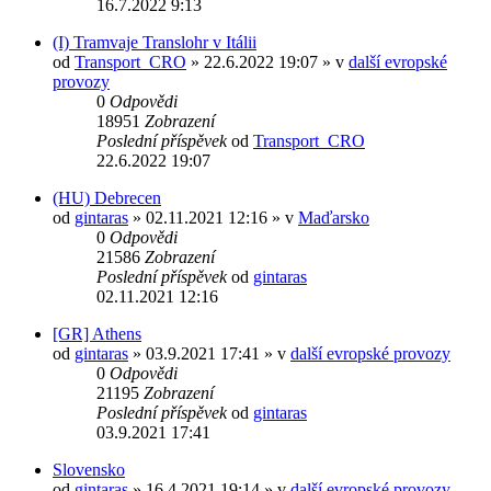
16.7.2022 9:13
(I) Tramvaje Translohr v Itálii
od
Transport_CRO
» 22.6.2022 19:07 » v
další evropské
provozy
0
Odpovědi
18951
Zobrazení
Poslední příspěvek
od
Transport_CRO
22.6.2022 19:07
(HU) Debrecen
od
gintaras
» 02.11.2021 12:16 » v
Maďarsko
0
Odpovědi
21586
Zobrazení
Poslední příspěvek
od
gintaras
02.11.2021 12:16
[GR] Athens
od
gintaras
» 03.9.2021 17:41 » v
další evropské provozy
0
Odpovědi
21195
Zobrazení
Poslední příspěvek
od
gintaras
03.9.2021 17:41
Slovensko
od
gintaras
» 16.4.2021 19:14 » v
další evropské provozy