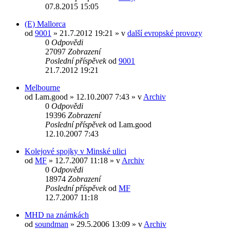
07.8.2015 15:05
(E) Mallorca
od
9001
» 21.7.2012 19:21 » v
další evropské provozy
0
Odpovědi
27097
Zobrazení
Poslední příspěvek
od
9001
21.7.2012 19:21
Melbourne
od
I.am.good
» 12.10.2007 7:43 » v
Archiv
0
Odpovědi
19396
Zobrazení
Poslední příspěvek
od
I.am.good
12.10.2007 7:43
Kolejové spojky v Minské ulici
od
MF
» 12.7.2007 11:18 » v
Archiv
0
Odpovědi
18974
Zobrazení
Poslední příspěvek
od
MF
12.7.2007 11:18
MHD na známkách
od
soundman
» 29.5.2006 13:09 » v
Archiv