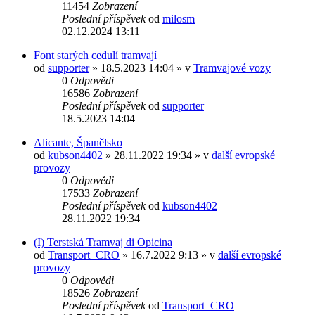
11454
Zobrazení
Poslední příspěvek
od
milosm
02.12.2024 13:11
Font starých cedulí tramvají
od
supporter
» 18.5.2023 14:04 » v
Tramvajové vozy
0
Odpovědi
16586
Zobrazení
Poslední příspěvek
od
supporter
18.5.2023 14:04
Alicante, Španělsko
od
kubson4402
» 28.11.2022 19:34 » v
další evropské
provozy
0
Odpovědi
17533
Zobrazení
Poslední příspěvek
od
kubson4402
28.11.2022 19:34
(I) Terstská Tramvaj di Opicina
od
Transport_CRO
» 16.7.2022 9:13 » v
další evropské
provozy
0
Odpovědi
18526
Zobrazení
Poslední příspěvek
od
Transport_CRO