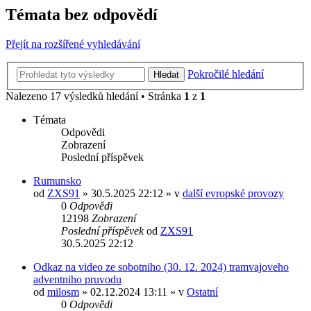
Témata bez odpovědí
Přejít na rozšířené vyhledávání
Pokročilé hledání
Hledat
Nalezeno 17 výsledků hledání • Stránka
1
z
1
Témata
Odpovědi
Zobrazení
Poslední příspěvek
Rumunsko
od
ZXS91
» 30.5.2025 22:12 » v
další evropské provozy
0
Odpovědi
12198
Zobrazení
Poslední příspěvek
od
ZXS91
30.5.2025 22:12
Odkaz na video ze sobotniho (30. 12. 2024) tramvajoveho
adventniho pruvodu
od
milosm
» 02.12.2024 13:11 » v
Ostatní
0
Odpovědi