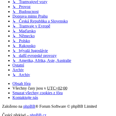
↳ Tramvajové vozy
↳ Provoz
↳ Budoucnost
Doprava mimo Prahu
↳ Česká Republika a Slovensko
↳ Tramvaje v Evropě
↳ Maďarsko
↳ Německo
↳ Polsko
↳ Rakousko
↳ bývalá Jugoslávie
↳ další evropské provozy
↳ Amerika, Afrika, Asie, Australie
Ostatní
Archiv
↳ Archiv
Obsah fóra
Všechny časy jsou v
UTC+02:00
Smazat všechny cookies z fóra
Kontaktujte nás
Založeno na
phpBB
® Forum Software © phpBB Limited
Český překlad –
phpBB.cz