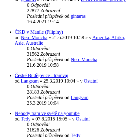
0
Odpovědi
22877
Zobrazení
Poslední příspěvek
od
gintaras
16.4.2021 19:14
ČKD v Manile (Filipíny)
od
Neo_Moucha
» 21.6.2019 10:58 » v
Amerika, Afrika,
Asie, Australie
0
Odpovědi
31562
Zobrazení
Poslední příspěvek
od
Neo_Moucha
21.6.2019 10:58
České Budějovice - tramvaj
od
Langsam
» 25.3.2019 10:04 » v
Ostatní
0
Odpovědi
28183
Zobrazení
Poslední příspěvek
od
Langsam
25.3.2019 10:04
Nehody tram ve světě na youtube
od
Tedy
» 07.8.2015 15:05 » v
Ostatní
0
Odpovědi
31626
Zobrazení
Poslední příspěvek
od
Tedy