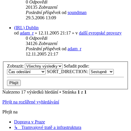
0
Odpovědi
20135
Zobrazení
Poslední příspěvek
od
soundman
29.5.2006 13:09
(IRL) Dublin
od
adam_r
» 12.11.2005 21:17 » v
další evropské provozy
0
Odpovědi
34126
Zobrazení
Poslední příspěvek
od
adam_r
12.11.2005 21:17
Zobrazit:
Seřadit podle:
SORT_DIRECTION:
Nalezeno 17 výsledků hledání • Stránka
1
z
1
Přejít na rozšířené vyhledávání
Přejít na
Doprava v Praze
↳ Tramvajové tratě a infrastruktura