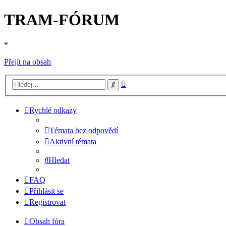
TRAM-FÓRUM
*
Přejít na obsah
Pokročilé
Hledat
hledání
Rychlé odkazy
Témata bez odpovědí
Aktivní témata
Hledat
FAQ
Přihlásit se
Registrovat
Obsah fóra