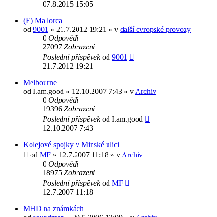
07.8.2015 15:05
(E) Mallorca
od
9001
» 21.7.2012 19:21 » v
další evropské provozy
0
Odpovědi
27097
Zobrazení
Poslední příspěvek
od
9001
21.7.2012 19:21
Melbourne
od
I.am.good
» 12.10.2007 7:43 » v
Archiv
0
Odpovědi
19396
Zobrazení
Poslední příspěvek
od
I.am.good
12.10.2007 7:43
Kolejové spojky v Minské ulici
od
MF
» 12.7.2007 11:18 » v
Archiv
0
Odpovědi
18975
Zobrazení
Poslední příspěvek
od
MF
12.7.2007 11:18
MHD na známkách