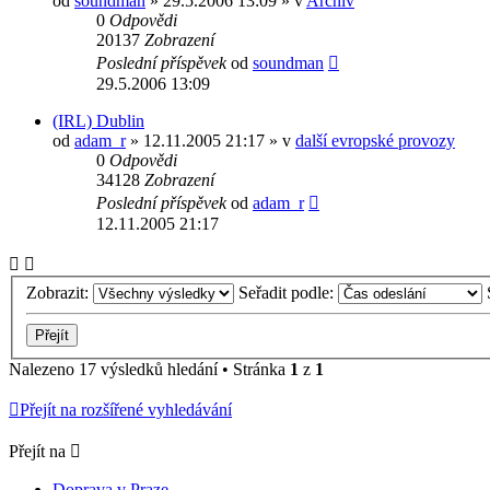
od
soundman
» 29.5.2006 13:09 » v
Archiv
0
Odpovědi
20137
Zobrazení
Poslední příspěvek
od
soundman
29.5.2006 13:09
(IRL) Dublin
od
adam_r
» 12.11.2005 21:17 » v
další evropské provozy
0
Odpovědi
34128
Zobrazení
Poslední příspěvek
od
adam_r
12.11.2005 21:17
Zobrazit:
Seřadit podle:
Nalezeno 17 výsledků hledání • Stránka
1
z
1
Přejít na rozšířené vyhledávání
Přejít na
Doprava v Praze