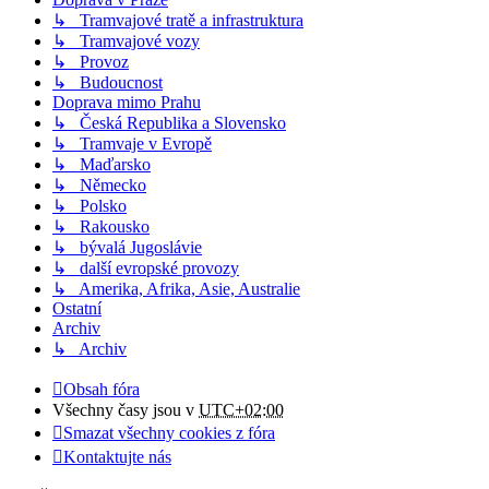
↳ Tramvajové tratě a infrastruktura
↳ Tramvajové vozy
↳ Provoz
↳ Budoucnost
Doprava mimo Prahu
↳ Česká Republika a Slovensko
↳ Tramvaje v Evropě
↳ Maďarsko
↳ Německo
↳ Polsko
↳ Rakousko
↳ bývalá Jugoslávie
↳ další evropské provozy
↳ Amerika, Afrika, Asie, Australie
Ostatní
Archiv
↳ Archiv
Obsah fóra
Všechny časy jsou v
UTC+02:00
Smazat všechny cookies z fóra
Kontaktujte nás