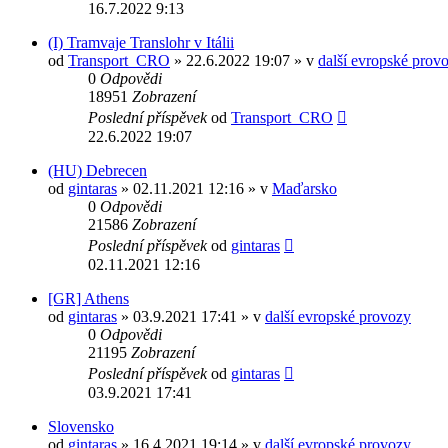
16.7.2022 9:13
(I) Tramvaje Translohr v Itálii
od
Transport_CRO
» 22.6.2022 19:07 » v
další evropské prov
0
Odpovědi
18951
Zobrazení
Poslední příspěvek
od
Transport_CRO
22.6.2022 19:07
(HU) Debrecen
od
gintaras
» 02.11.2021 12:16 » v
Maďarsko
0
Odpovědi
21586
Zobrazení
Poslední příspěvek
od
gintaras
02.11.2021 12:16
[GR] Athens
od
gintaras
» 03.9.2021 17:41 » v
další evropské provozy
0
Odpovědi
21195
Zobrazení
Poslední příspěvek
od
gintaras
03.9.2021 17:41
Slovensko
od
gintaras
» 16.4.2021 19:14 » v
další evropské provozy