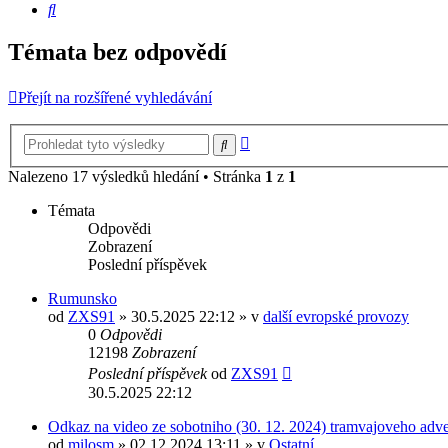
Hledat
Témata bez odpovědí
Přejít na rozšířené vyhledávání
Pokročilé
Hledat
hledání
Nalezeno 17 výsledků hledání • Stránka
1
z
1
Témata
Odpovědi
Zobrazení
Poslední příspěvek
Rumunsko
od
ZXS91
» 30.5.2025 22:12 » v
další evropské provozy
0
Odpovědi
12198
Zobrazení
Poslední příspěvek
od
ZXS91
30.5.2025 22:12
Odkaz na video ze sobotniho (30. 12. 2024) tramvajoveho adv
od
milosm
» 02.12.2024 13:11 » v
Ostatní