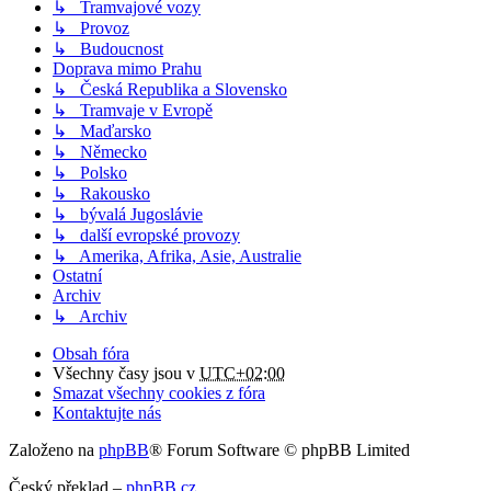
↳ Tramvajové vozy
↳ Provoz
↳ Budoucnost
Doprava mimo Prahu
↳ Česká Republika a Slovensko
↳ Tramvaje v Evropě
↳ Maďarsko
↳ Německo
↳ Polsko
↳ Rakousko
↳ bývalá Jugoslávie
↳ další evropské provozy
↳ Amerika, Afrika, Asie, Australie
Ostatní
Archiv
↳ Archiv
Obsah fóra
Všechny časy jsou v
UTC+02:00
Smazat všechny cookies z fóra
Kontaktujte nás
Založeno na
phpBB
® Forum Software © phpBB Limited
Český překlad –
phpBB.cz