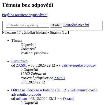
Témata bez odpovědí
Přejít na rozšířené vyhledávání
Pokročilé hledání
Hledat
Nalezeno 17 výsledků hledání • Stránka
1
z
1
Témata
Odpovědi
Zobrazení
Poslední příspěvek
Rumunsko
od
ZXS91
» 30.5.2025 22:12 » v
další evropské provozy
0
Odpovědi
12202
Zobrazení
Poslední příspěvek
od
ZXS91
30.5.2025 22:12
Odkaz na video ze sobotniho (30. 12. 2024) tramvajoveho
adventniho pruvodu
od
milosm
» 02.12.2024 13:11 » v
Ostatní
0
Odpovědi