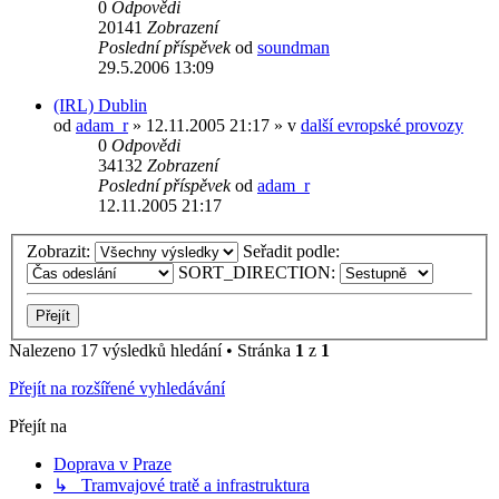
0
Odpovědi
20141
Zobrazení
Poslední příspěvek
od
soundman
29.5.2006 13:09
(IRL) Dublin
od
adam_r
» 12.11.2005 21:17 » v
další evropské provozy
0
Odpovědi
34132
Zobrazení
Poslední příspěvek
od
adam_r
12.11.2005 21:17
Zobrazit:
Seřadit podle:
SORT_DIRECTION:
Nalezeno 17 výsledků hledání • Stránka
1
z
1
Přejít na rozšířené vyhledávání
Přejít na
Doprava v Praze
↳ Tramvajové tratě a infrastruktura