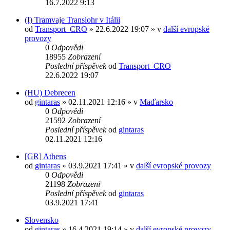
16.7.2022 9:13
(I) Tramvaje Translohr v Itálii
od
Transport_CRO
» 22.6.2022 19:07 » v
další evropské
provozy
0
Odpovědi
18955
Zobrazení
Poslední příspěvek
od
Transport_CRO
22.6.2022 19:07
(HU) Debrecen
od
gintaras
» 02.11.2021 12:16 » v
Maďarsko
0
Odpovědi
21592
Zobrazení
Poslední příspěvek
od
gintaras
02.11.2021 12:16
[GR] Athens
od
gintaras
» 03.9.2021 17:41 » v
další evropské provozy
0
Odpovědi
21198
Zobrazení
Poslední příspěvek
od
gintaras
03.9.2021 17:41
Slovensko
od
gintaras
» 16.4.2021 19:14 » v
další evropské provozy