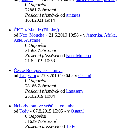
0
Odpovědi
22881
Zobrazení
Poslední příspěvek
od
gintaras
16.4.2021 19:14
ČKD v Manile (Filipíny)
od
Neo_Moucha
» 21.6.2019 10:58 » v
Amerika, Afrika,
Asie, Australie
0
Odpovědi
31563
Zobrazení
Poslední příspěvek
od
Neo_Moucha
21.6.2019 10:58
České Budějovice - tramvaj
od
Langsam
» 25.3.2019 10:04 » v
Ostatní
0
Odpovědi
28186
Zobrazení
Poslední příspěvek
od
Langsam
25.3.2019 10:04
Nehody tram ve světě na youtube
od
Tedy
» 07.8.2015 15:05 » v
Ostatní
0
Odpovědi
31629
Zobrazení
Poslední příspěvek
od
Tedy