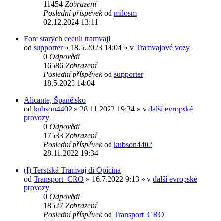
11454
Zobrazení
Poslední příspěvek
od
milosm
02.12.2024 13:11
Font starých cedulí tramvají
od
supporter
» 18.5.2023 14:04 » v
Tramvajové vozy
0
Odpovědi
16586
Zobrazení
Poslední příspěvek
od
supporter
18.5.2023 14:04
Alicante, Španělsko
od
kubson4402
» 28.11.2022 19:34 » v
další evropské
provozy
0
Odpovědi
17533
Zobrazení
Poslední příspěvek
od
kubson4402
28.11.2022 19:34
(I) Terstská Tramvaj di Opicina
od
Transport_CRO
» 16.7.2022 9:13 » v
další evropské
provozy
0
Odpovědi
18527
Zobrazení
Poslední příspěvek
od
Transport_CRO