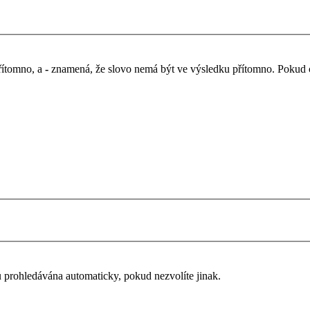
řítomno, a
-
znamená, že slovo nemá být ve výsledku přítomno. Pokud chc
u prohledávána automaticky, pokud nezvolíte jinak.