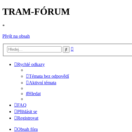
TRAM-FÓRUM
*
Přejít na obsah
Pokročilé
Hledat
hledání
Rychlé odkazy
Témata bez odpovědí
Aktivní témata
Hledat
FAQ
Přihlásit se
Registrovat
Obsah fóra