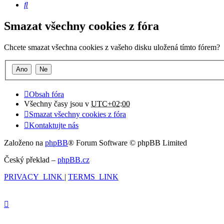
Hledat
Smazat všechny cookies z fóra
Chcete smazat všechna cookies z vašeho disku uložená tímto fórem?
Obsah fóra
Všechny časy jsou v
UTC+02:00
Smazat všechny cookies z fóra
Kontaktujte nás
Založeno na
phpBB
® Forum Software © phpBB Limited
Český překlad –
phpBB.cz
PRIVACY_LINK
|
TERMS_LINK