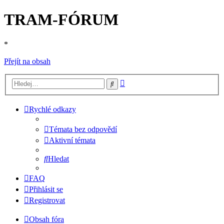
TRAM-FÓRUM
*
Přejít na obsah
Pokročilé
Hledat
hledání
Rychlé odkazy
Témata bez odpovědí
Aktivní témata
Hledat
FAQ
Přihlásit se
Registrovat
Obsah fóra