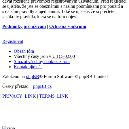
dávat rozšířené pravomoci registrovaným uživatelům. Před registrací
se ujistěte, že jste se obeznámili s našimi podmínkami pro použití a
s dalšími pravidly a ujednáními. Také se ujistěte, že si přečtete
jakákoliv pravidla, která se na fóru objeví.
Podmínky pro užívání
|
Ochrana soukromí
Registrovat
Obsah fóra
Všechny časy jsou v
UTC+02:00
Smazat všechny cookies z fóra
Kontaktujte nás
Založeno na
phpBB
® Forum Software © phpBB Limited
Český překlad –
phpBB.cz
PRIVACY_LINK
|
TERMS_LINK