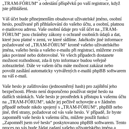
„TRAM-FÓRUM“ a odeslání příspěvků po vaší registrace, když
jste přihlášeni.
Váš účet bude přinejmenším obsahovat uživatelské jméno, osobní
heslo, používané při přihlašování do vašeho účtu, a osobní, platnou
e-mailovou adresu. Vaše osobní údaje pro váš účet na „TRAM-
FÓRUM“ jsou chráněny zákony o ochraně osobních údajů a dat,
které jsou platné v zemi, ve které sídlíme. Jakékoliv jiné informace
požadované od „TRAM-FÓRUM“ kromě vašeho uživatelského
jména, vašeho hesla a vašeho e-mailu při registraci, můžeme zvolit
jako povinné nebo dobrovolné. Ve všech případech dostanete
možnost rozhodnout, zda-li tyto informace budou veřejně
zobrazitelné. Dále ve vašem účtu máte možnost zakázat nebo
povolit zasílání automaticky vytvářených e-mailů phpBB softwarem
na váš e-mail.
Vaše heslo je zašifrováno (jednosměrný hash) pro zajištění jeho
bezpečnosti. Přesto není doporučeno používat stejné heslo na
dalších stránkách. Vaše heslo je prostředek k přístupu k vašemu účtu
na „TRAM-FÓRUM“, takže jej pečlivě uchovejte a v žádném
případě nebude nikdo spojený s „TRAM-FÓRUM“, phpBB nebo
jiné, třetí strany, požadovat od vás vaše heslo. V případě, že byste
zapomněli vaše heslo k vašemu účtu, můžete použít funkci
„Zapomněl jsem své heslo“ poskytovanou phpBB softwarem. Tento
proces po vás bude žádat zadaní vašeho uživatelského jména a