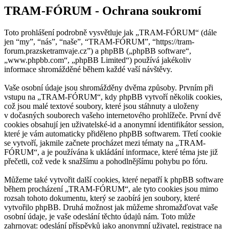
TRAM-FÓRUM - Ochrana soukromí
Toto prohlášení podrobně vysvětluje jak „TRAM-FÓRUM“ (dále
jen “my”, “nás”, “naše”, “TRAM-FÓRUM”, “https://tram-
forum.prazsketramvaje.cz”) a phpBB („phpBB software“,
„www.phpbb.com“, „phpBB Limited“) používá jakékoliv
informace shromážděné během každé vaší návštěvy.
Vaše osobní údaje jsou shromážděny dvěma způsoby. Prvním při
vstupu na „TRAM-FÓRUM“, kdy phpBB vytvoří několik cookies,
což jsou malé textové soubory, které jsou stáhnuty a uloženy
v dočasných souborech vašeho internetového prohlížeče. První dvě
cookies obsahují jen uživatelské-id a anonymní identifikátor session,
které je vám automaticky přiděleno phpBB softwarem. Třetí cookie
se vytvoří, jakmile začnete procházet mezi tématy na „TRAM-
FÓRUM“, a je používána k ukládání informace, které téma jste již
přečetli, což vede k snažšímu a pohodlnějšímu pohybu po fóru.
Můžeme také vytvořit další cookies, které nepatří k phpBB software
během procházení „TRAM-FÓRUM“, ale tyto cookies jsou mimo
rozsah tohoto dokumentu, který se zaobírá jen soubory, které
vytvořilo phpBB. Druhá možnost jak můžeme shromažďovat vaše
osobní údaje, je vaše odeslání těchto údajů nám. Toto může
zahrnovat: odeslání příspěvků jako anonymní uživatel, registrace na