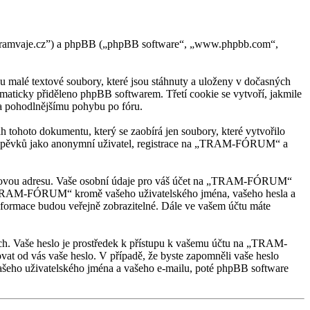
tramvaje.cz”) a phpBB („phpBB software“, „www.phpbb.com“,
alé textové soubory, které jsou stáhnuty a uloženy v dočasných
tomaticky přiděleno phpBB softwarem. Třetí cookie se vytvoří, jakmile
 a pohodlnějšímu pohybu po fóru.
ohoto dokumentu, který se zaobírá jen soubory, které vytvořilo
říspěvků jako anonymní uživatel, registrace na „TRAM-FÓRUM“ a
-mailovou adresu. Vaše osobní údaje pro váš účet na „TRAM-FÓRUM“
od „TRAM-FÓRUM“ kromě vašeho uživatelského jména, vašeho hesla a
informace budou veřejně zobrazitelné. Dále ve vašem účtu máte
kách. Vaše heslo je prostředek k přístupu k vašemu účtu na „TRAM-
 od vás vaše heslo. V případě, že byste zapomněli vaše heslo
šeho uživatelského jména a vašeho e-mailu, poté phpBB software