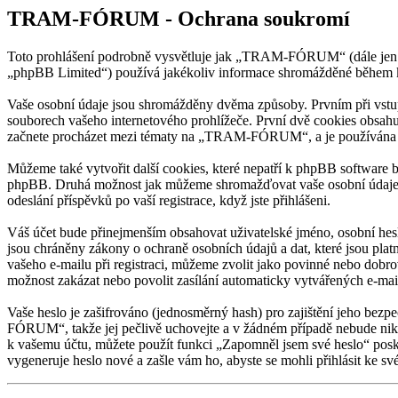
TRAM-FÓRUM - Ochrana soukromí
Toto prohlášení podrobně vysvětluje jak „TRAM-FÓRUM“ (dále jen
„phpBB Limited“) používá jakékoliv informace shromážděné během k
Vaše osobní údaje jsou shromážděny dvěma způsoby. Prvním při vst
souborech vašeho internetového prohlížeče. První dvě cookies obsahuj
začnete procházet mezi tématy na „TRAM-FÓRUM“, a je používána k uk
Můžeme také vytvořit další cookies, které nepatří k phpBB software
phpBB. Druhá možnost jak můžeme shromažďovat vaše osobní údaje, 
odeslání příspěvků po vaší registrace, když jste přihlášeni.
Váš účet bude přinejmenším obsahovat uživatelské jméno, osobní he
jsou chráněny zákony o ochraně osobních údajů a dat, které jsou p
vašeho e-mailu při registraci, můžeme zvolit jako povinné nebo dobr
možnost zakázat nebo povolit zasílání automaticky vytvářených e-ma
Vaše heslo je zašifrováno (jednosměrný hash) pro zajištění jeho bezp
FÓRUM“, takže jej pečlivě uchovejte a v žádném případě nebude nik
k vašemu účtu, můžete použít funkci „Zapomněl jsem své heslo“ pos
vygeneruje heslo nové a zašle vám ho, abyste se mohli přihlásit ke sv