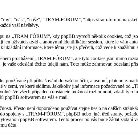
 “my”, “nás”, “naše”, “TRAM-FÓRUM”, “https://tram-forum.prazske
aždé vaší návštěvy.
upu na „TRAM-FÓRUM“, kdy phpBB vytvoří několik cookies, což jsou m
í jen uživatelské-id a anonymní identifikátor session, které je vám au
ládání informace, které téma jste již přečetli, což vede k snažšímu
 během procházení „TRAM-FÓRUM“, ale tyto cookies jsou mimo rozsah t
je vaše odeslání těchto údajů nám. Toto může zahrnovat: odeslání p
slo, používané při přihlašování do vašeho účtu, a osobní, platnou e
latné v zemi, ve které sídlíme. Jakékoliv jiné informace požadované 
ovolné. Ve všech případech dostanete možnost rozhodnout, zda-li tyto 
ilů phpBB softwarem na váš e-mail.
ečnosti. Přesto není doporučeno používat stejné heslo na dalších strán
do spojený s „TRAM-FÓRUM“, phpBB nebo jiné, třetí strany, požadovat
kytovanou phpBB softwarem. Tento proces po vás bude žádat zadaní va
ému účtu.