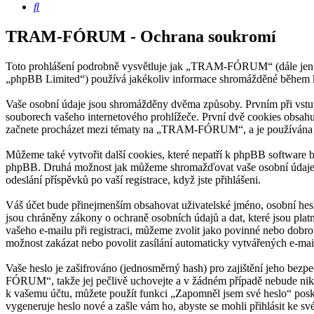
Hledat
TRAM-FÓRUM - Ochrana soukromí
Toto prohlášení podrobně vysvětluje jak „TRAM-FÓRUM“ (dále jen
„phpBB Limited“) používá jakékoliv informace shromážděné během k
Vaše osobní údaje jsou shromážděny dvěma způsoby. Prvním při vst
souborech vašeho internetového prohlížeče. První dvě cookies obsahuj
začnete procházet mezi tématy na „TRAM-FÓRUM“, a je používána k uk
Můžeme také vytvořit další cookies, které nepatří k phpBB software
phpBB. Druhá možnost jak můžeme shromažďovat vaše osobní údaje, 
odeslání příspěvků po vaší registrace, když jste přihlášeni.
Váš účet bude přinejmenším obsahovat uživatelské jméno, osobní he
jsou chráněny zákony o ochraně osobních údajů a dat, které jsou p
vašeho e-mailu při registraci, můžeme zvolit jako povinné nebo dobr
možnost zakázat nebo povolit zasílání automaticky vytvářených e-ma
Vaše heslo je zašifrováno (jednosměrný hash) pro zajištění jeho bezp
FÓRUM“, takže jej pečlivě uchovejte a v žádném případě nebude nik
k vašemu účtu, můžete použít funkci „Zapomněl jsem své heslo“ pos
vygeneruje heslo nové a zašle vám ho, abyste se mohli přihlásit ke sv