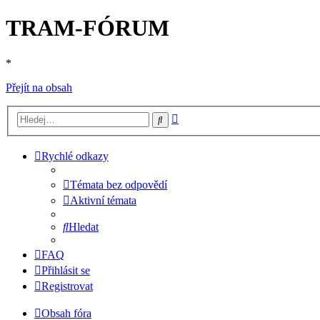
TRAM-FÓRUM
*
Přejít na obsah
Pokročilé
Hledat
hledání
Rychlé odkazy
Témata bez odpovědí
Aktivní témata
Hledat
FAQ
Přihlásit se
Registrovat
Obsah fóra