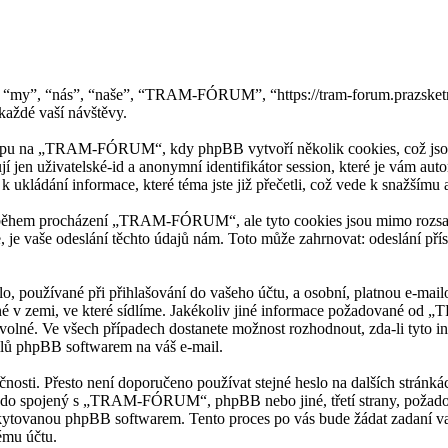
 “my”, “nás”, “naše”, “TRAM-FÓRUM”, “https://tram-forum.prazske
aždé vaší návštěvy.
upu na „TRAM-FÓRUM“, kdy phpBB vytvoří několik cookies, což jsou m
í jen uživatelské-id a anonymní identifikátor session, které je vám au
ládání informace, které téma jste již přečetli, což vede k snažšímu
 během procházení „TRAM-FÓRUM“, ale tyto cookies jsou mimo rozsah t
je vaše odeslání těchto údajů nám. Toto může zahrnovat: odeslání p
slo, používané při přihlašování do vašeho účtu, a osobní, platnou e
latné v zemi, ve které sídlíme. Jakékoliv jiné informace požadované 
ovolné. Ve všech případech dostanete možnost rozhodnout, zda-li tyto 
ilů phpBB softwarem na váš e-mail.
ečnosti. Přesto není doporučeno používat stejné heslo na dalších strán
do spojený s „TRAM-FÓRUM“, phpBB nebo jiné, třetí strany, požadovat
kytovanou phpBB softwarem. Tento proces po vás bude žádat zadaní va
ému účtu.