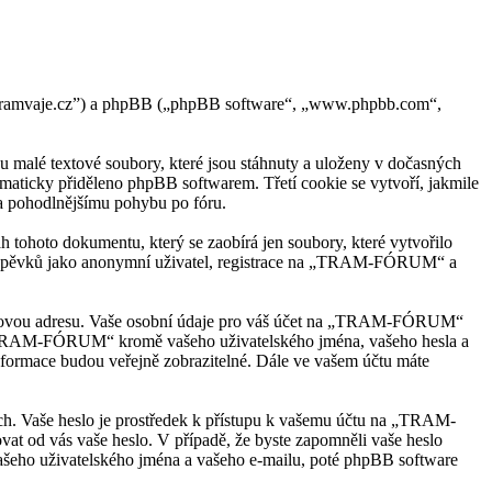
tramvaje.cz”) a phpBB („phpBB software“, „www.phpbb.com“,
alé textové soubory, které jsou stáhnuty a uloženy v dočasných
tomaticky přiděleno phpBB softwarem. Třetí cookie se vytvoří, jakmile
 a pohodlnějšímu pohybu po fóru.
ohoto dokumentu, který se zaobírá jen soubory, které vytvořilo
říspěvků jako anonymní uživatel, registrace na „TRAM-FÓRUM“ a
-mailovou adresu. Vaše osobní údaje pro váš účet na „TRAM-FÓRUM“
od „TRAM-FÓRUM“ kromě vašeho uživatelského jména, vašeho hesla a
informace budou veřejně zobrazitelné. Dále ve vašem účtu máte
kách. Vaše heslo je prostředek k přístupu k vašemu účtu na „TRAM-
 od vás vaše heslo. V případě, že byste zapomněli vaše heslo
šeho uživatelského jména a vašeho e-mailu, poté phpBB software