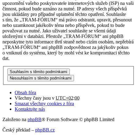
upozornění vašeho poskytovatele internetových služeb (ISP) na vaši
činnost, pokud bude uznáno za nutné. IP adresy všech příspěvků
jsou ukládány pro případné uplatnění těchto opatření. Souhlasíte
s tím, že „TRAM-FÓRUM“ má právo odstranit, upravit, přesunout
nebo uzamknout jakékoliv téma nebo příspěvek, pokud to bude
považovat za nutné. Jako uživatel souhlasíte se všemi údaji
uloženými v databázi. Přestože „TRAM-FÓRUM“ ani phpBB
neposkytne tyto informace třetí straně nebo cizím osobám, nepřebírá
„TRAM-FÓRUM“ ani phpBB zodpovědnost za jakýkoliv pokus
o vniknutí do systému, který by mohl vést ke kompromitaci těchto
dat.
Obsah fóra
Všechny časy jsou v
UTC+02:00
Smazat všechny cookies z fóra
Kontaktujte nás
Založeno na
phpBB
® Forum Software © phpBB Limited
Český překlad –
phpBB.cz