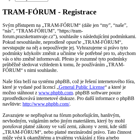
TRAM-FÓRUM - Registrace
Svým přístupem na „TRAM-FÓRUM“ (dále jen “my”, “naše”,
“nás”, “TRAM-FÓRUM”, “https://tram-
forum.prazsketramvaje.cz”), souhlasíte s následujícími podmínkami.
Pokud nesouhlasíte, neprodleně opusťte „TRAM-FÓRUM“,
nevstupujte na něj a nepoužívejte jej. Vyhrazujeme si právo tyto
podmínky kdykoliv změnit a učiníme vše potřebné pro to, abychom
vás o této změně informovali. Přesto je rozumné tyto podmínky
průběžně sledovat vzhledem k tomu, že používáním „TRAM-
FÓRUM“ s nimi souhlasíte.
Naše fóra beží na systému phpBB, což je řešení internetového fóra,
které je vydané pod licencí „
General Public License
“ a které je
možno stáhnout z
www.phpbb.com
. phpBB software pouze
zprostředkovává internetové diskuze. Pro další informace o phpBB
navštivte:
http://www.phpbb.com/
.
Zavazujete se nepřispívat na fórum pohoršujícím, hanlivým,
nevhodným, vulgárním nebo jiným materiálem, který by mohl
porušovat platné zákony ve vaší zemi, zákony v zemi, kde sídlí
„TRAM-FÓRUM“, nebo platné mezinárodní právo. Tato činnost
může vést k okamžitému a trvalému vykázání z fóra a/nebo