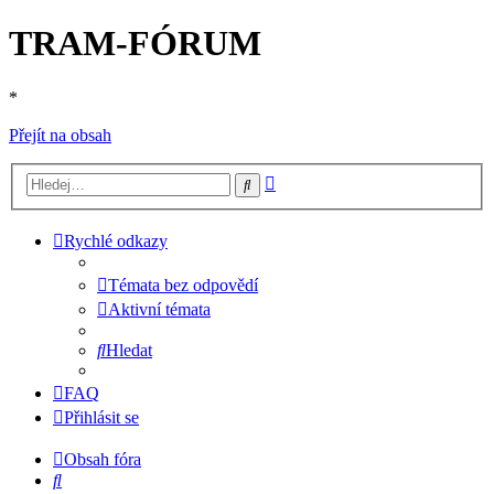
TRAM-FÓRUM
*
Přejít na obsah
Pokročilé
Hledat
hledání
Rychlé odkazy
Témata bez odpovědí
Aktivní témata
Hledat
FAQ
Přihlásit se
Obsah fóra
Hledat