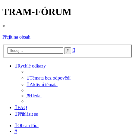
TRAM-FÓRUM
*
Přejít na obsah
Pokročilé
Hledat
hledání
Rychlé odkazy
Témata bez odpovědí
Aktivní témata
Hledat
FAQ
Přihlásit se
Obsah fóra
Hledat