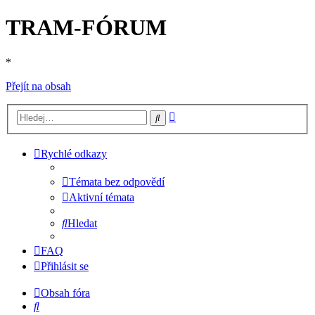
TRAM-FÓRUM
*
Přejít na obsah
Pokročilé
Hledat
hledání
Rychlé odkazy
Témata bez odpovědí
Aktivní témata
Hledat
FAQ
Přihlásit se
Obsah fóra
Hledat