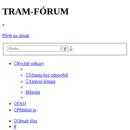
TRAM-FÓRUM
*
Přejít na obsah
Pokročilé
Hledat
hledání
Rychlé odkazy
Témata bez odpovědí
Aktivní témata
Hledat
FAQ
Přihlásit se
Obsah fóra
Hledat