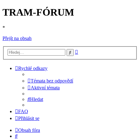
TRAM-FÓRUM
*
Přejít na obsah
Pokročilé
Hledat
hledání
Rychlé odkazy
Témata bez odpovědí
Aktivní témata
Hledat
FAQ
Přihlásit se
Obsah fóra
Hledat