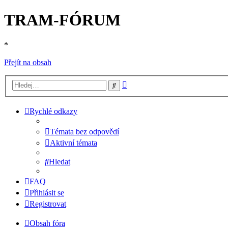
TRAM-FÓRUM
*
Přejít na obsah
Pokročilé
Hledat
hledání
Rychlé odkazy
Témata bez odpovědí
Aktivní témata
Hledat
FAQ
Přihlásit se
Registrovat
Obsah fóra