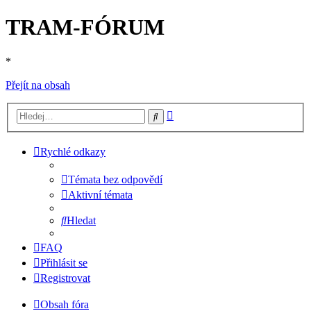
TRAM-FÓRUM
*
Přejít na obsah
Pokročilé
Hledat
hledání
Rychlé odkazy
Témata bez odpovědí
Aktivní témata
Hledat
FAQ
Přihlásit se
Registrovat
Obsah fóra