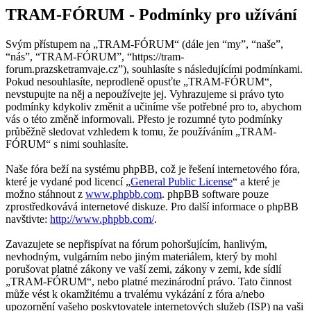
TRAM-FÓRUM - Podmínky pro užívání
Svým přístupem na „TRAM-FÓRUM“ (dále jen “my”, “naše”,
“nás”, “TRAM-FÓRUM”, “https://tram-
forum.prazsketramvaje.cz”), souhlasíte s následujícími podmínkami.
Pokud nesouhlasíte, neprodleně opusťte „TRAM-FÓRUM“,
nevstupujte na něj a nepoužívejte jej. Vyhrazujeme si právo tyto
podmínky kdykoliv změnit a učiníme vše potřebné pro to, abychom
vás o této změně informovali. Přesto je rozumné tyto podmínky
průběžně sledovat vzhledem k tomu, že používáním „TRAM-
FÓRUM“ s nimi souhlasíte.
Naše fóra beží na systému phpBB, což je řešení internetového fóra,
které je vydané pod licencí „
General Public License
“ a které je
možno stáhnout z
www.phpbb.com
. phpBB software pouze
zprostředkovává internetové diskuze. Pro další informace o phpBB
navštivte:
http://www.phpbb.com/
.
Zavazujete se nepřispívat na fórum pohoršujícím, hanlivým,
nevhodným, vulgárním nebo jiným materiálem, který by mohl
porušovat platné zákony ve vaší zemi, zákony v zemi, kde sídlí
„TRAM-FÓRUM“, nebo platné mezinárodní právo. Tato činnost
může vést k okamžitému a trvalému vykázání z fóra a/nebo
upozornění vašeho poskytovatele internetových služeb (ISP) na vaši