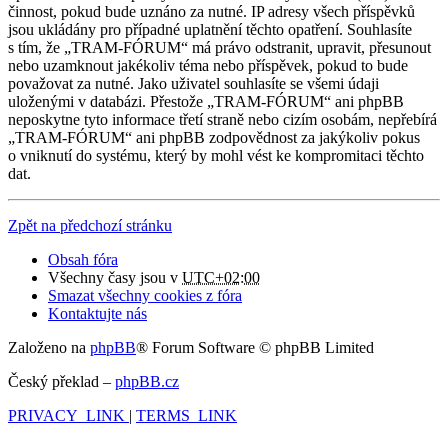
činnost, pokud bude uznáno za nutné. IP adresy všech příspěvků
jsou ukládány pro případné uplatnění těchto opatření. Souhlasíte
s tím, že „TRAM-FÓRUM“ má právo odstranit, upravit, přesunout
nebo uzamknout jakékoliv téma nebo příspěvek, pokud to bude
považovat za nutné. Jako uživatel souhlasíte se všemi údaji
uloženými v databázi. Přestože „TRAM-FÓRUM“ ani phpBB
neposkytne tyto informace třetí straně nebo cizím osobám, nepřebírá
„TRAM-FÓRUM“ ani phpBB zodpovědnost za jakýkoliv pokus
o vniknutí do systému, který by mohl vést ke kompromitaci těchto
dat.
Zpět na předchozí stránku
Obsah fóra
Všechny časy jsou v
UTC+02:00
Smazat všechny cookies z fóra
Kontaktujte nás
Založeno na
phpBB
® Forum Software © phpBB Limited
Český překlad –
phpBB.cz
PRIVACY_LINK
|
TERMS_LINK