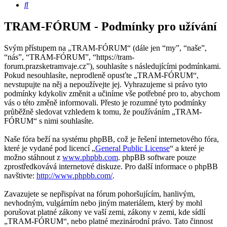
Hledat
TRAM-FÓRUM - Podmínky pro užívání
Svým přístupem na „TRAM-FÓRUM“ (dále jen “my”, “naše”,
“nás”, “TRAM-FÓRUM”, “https://tram-
forum.prazsketramvaje.cz”), souhlasíte s následujícími podmínkami.
Pokud nesouhlasíte, neprodleně opusťte „TRAM-FÓRUM“,
nevstupujte na něj a nepoužívejte jej. Vyhrazujeme si právo tyto
podmínky kdykoliv změnit a učiníme vše potřebné pro to, abychom
vás o této změně informovali. Přesto je rozumné tyto podmínky
průběžně sledovat vzhledem k tomu, že používáním „TRAM-
FÓRUM“ s nimi souhlasíte.
Naše fóra beží na systému phpBB, což je řešení internetového fóra,
které je vydané pod licencí „
General Public License
“ a které je
možno stáhnout z
www.phpbb.com
. phpBB software pouze
zprostředkovává internetové diskuze. Pro další informace o phpBB
navštivte:
http://www.phpbb.com/
.
Zavazujete se nepřispívat na fórum pohoršujícím, hanlivým,
nevhodným, vulgárním nebo jiným materiálem, který by mohl
porušovat platné zákony ve vaší zemi, zákony v zemi, kde sídlí
„TRAM-FÓRUM“, nebo platné mezinárodní právo. Tato činnost