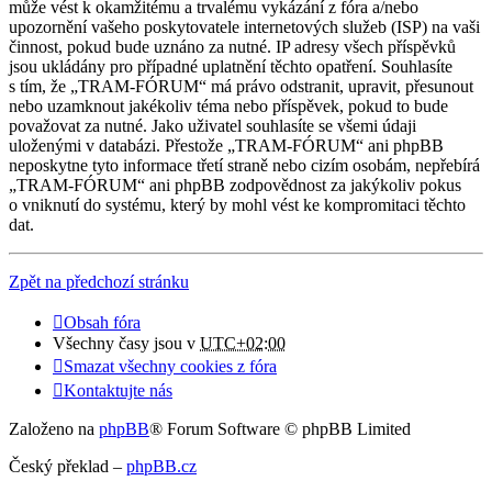
může vést k okamžitému a trvalému vykázání z fóra a/nebo
upozornění vašeho poskytovatele internetových služeb (ISP) na vaši
činnost, pokud bude uznáno za nutné. IP adresy všech příspěvků
jsou ukládány pro případné uplatnění těchto opatření. Souhlasíte
s tím, že „TRAM-FÓRUM“ má právo odstranit, upravit, přesunout
nebo uzamknout jakékoliv téma nebo příspěvek, pokud to bude
považovat za nutné. Jako uživatel souhlasíte se všemi údaji
uloženými v databázi. Přestože „TRAM-FÓRUM“ ani phpBB
neposkytne tyto informace třetí straně nebo cizím osobám, nepřebírá
„TRAM-FÓRUM“ ani phpBB zodpovědnost za jakýkoliv pokus
o vniknutí do systému, který by mohl vést ke kompromitaci těchto
dat.
Zpět na předchozí stránku
Obsah fóra
Všechny časy jsou v
UTC+02:00
Smazat všechny cookies z fóra
Kontaktujte nás
Založeno na
phpBB
® Forum Software © phpBB Limited
Český překlad –
phpBB.cz