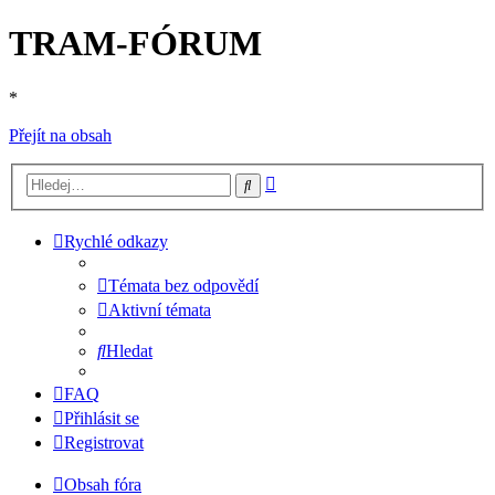
TRAM-FÓRUM
*
Přejít na obsah
Pokročilé
Hledat
hledání
Rychlé odkazy
Témata bez odpovědí
Aktivní témata
Hledat
FAQ
Přihlásit se
Registrovat
Obsah fóra