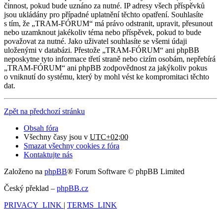
činnost, pokud bude uznáno za nutné. IP adresy všech příspěvků
jsou ukládány pro případné uplatnění těchto opatření. Souhlasíte
s tím, že „TRAM-FÓRUM“ má právo odstranit, upravit, přesunout
nebo uzamknout jakékoliv téma nebo příspěvek, pokud to bude
považovat za nutné. Jako uživatel souhlasíte se všemi údaji
uloženými v databázi. Přestože „TRAM-FÓRUM“ ani phpBB
neposkytne tyto informace třetí straně nebo cizím osobám, nepřebírá
„TRAM-FÓRUM“ ani phpBB zodpovědnost za jakýkoliv pokus
o vniknutí do systému, který by mohl vést ke kompromitaci těchto
dat.
Zpět na předchozí stránku
Obsah fóra
Všechny časy jsou v
UTC+02:00
Smazat všechny cookies z fóra
Kontaktujte nás
Založeno na
phpBB
® Forum Software © phpBB Limited
Český překlad –
phpBB.cz
PRIVACY_LINK
|
TERMS_LINK