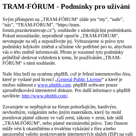
TRAM-FÓRUM - Podmínky pro užívání
Svým přístupem na „TRAM-FÓRUM“ (dále jen “my”, “naše”,
“nás”, “TRAM-FÓRUM”, “https://tram-
forum.prazsketramvaje.cz”), souhlasíte s následujícími podmínkami.
Pokud nesouhlasíte, neprodleně opusťte „TRAM-FÓRUM“,
nevstupujte na něj a nepoužívejte jej. Vyhrazujeme si právo tyto
podmínky kdykoliv změnit a učiníme vše potřebné pro to, abychom
vás o této změně informovali. Přesto je rozumné tyto podmínky
průběžně sledovat vzhledem k tomu, že používáním „TRAM-
FÓRUM“ s nimi souhlasíte.
Naše fóra beží na systému phpBB, což je řešení internetového fóra,
které je vydané pod licencí „
General Public License
“ a které je
možno stáhnout z
www.phpbb.com
. phpBB software pouze
zprostředkovává internetové diskuze. Pro další informace o phpBB
navštivte:
http://www.phpbb.com/
.
Zavazujete se nepřispívat na fórum pohoršujícím, hanlivým,
nevhodným, vulgárním nebo jiným materiálem, který by mohl
porušovat platné zákony ve vaší zemi, zákony v zemi, kde sídlí
„TRAM-FÓRUM“, nebo platné mezinárodní právo. Tato činnost
může vést k okamžitému a trvalému vykázání z fóra a/nebo
upozornění vašeho poskytovatele internetových služeb (ISP) na vaši