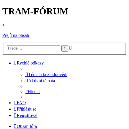
TRAM-FÓRUM
*
Přejít na obsah
Pokročilé
Hledat
hledání
Rychlé odkazy
Témata bez odpovědí
Aktivní témata
Hledat
FAQ
Přihlásit se
Registrovat
Obsah fóra