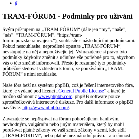
Hledat
TRAM-FÓRUM - Podmínky pro užívání
Svým přístupem na „TRAM-FÓRUM“ (dále jen “my”, “naše”,
“nás”, “TRAM-FÓRUM”, “https://tram-
forum.prazsketramvaje.cz”), souhlasíte s následujícími podmínkami.
Pokud nesouhlasíte, neprodleně opusťte „TRAM-FÓRUM“,
nevstupujte na něj a nepoužívejte jej. Vyhrazujeme si právo tyto
podmínky kdykoliv změnit a učiníme vše potřebné pro to, abychom
vás o této změně informovali. Přesto je rozumné tyto podmínky
průběžně sledovat vzhledem k tomu, že používáním „TRAM-
FÓRUM“ s nimi souhlasíte.
Naše fóra beží na systému phpBB, což je řešení internetového fóra,
které je vydané pod licencí „
General Public License
“ a které je
možno stáhnout z
www.phpbb.com
. phpBB software pouze
zprostředkovává internetové diskuze. Pro další informace o phpBB
navštivte:
http://www.phpbb.com/
.
Zavazujete se nepřispívat na fórum pohoršujícím, hanlivým,
nevhodným, vulgárním nebo jiným materiálem, který by mohl
porušovat platné zákony ve vaší zemi, zákony v zemi, kde sídlí
„TRAM-FÓRUM“, nebo platné mezinárodní právo. Tato činnost