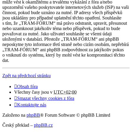
může vést k okamžitému a trvalému vykázání z fóra a/nebo
upozornění vašeho poskytovatele internetových služeb (ISP) na vaši
činnost, pokud bude uznáno za nutné. IP adresy všech příspěvků
jsou ukládány pro případné uplatnění těchto opatření. Souhlasíte
s tím, že „TRAM-FÓRUM“ má právo odstranit, upravit, přesunout
nebo uzamknout jakékoliv téma nebo příspěvek, pokud to bude
považovat za nutné. Jako uživatel souhlasíte se všemi údaji
uloženými v databázi. Přestože „TRAM-FÓRUM“ ani phpBB
neposkytne tyto informace třetí straně nebo cizím osobám, nepřebírá
„TRAM-FÓRUM“ ani phpBB zodpovědnost za jakýkoliv pokus
o vniknutí do systému, který by mohl vést ke kompromitaci těchto
dat.
Zpět na předchozí stránku
Obsah fóra
Všechny časy jsou v
UTC+02:00
Smazat všechny cookies z fóra
Kontaktujte nás
Založeno na
phpBB
® Forum Software © phpBB Limited
Český překlad –
phpBB.cz