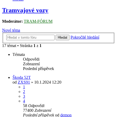
Tramvajové vozy
Moderátor:
TRAM-FÓRUM
Nové téma
Pokročilé hledání
Hledat
17 témat • Stránka
1
z
1
Témata
Odpovědi
Zobrazení
Poslední příspěvek
Škoda 52T
od
ZXS91
» 10.1.2024 12:20
1
2
3
4
58
Odpovědi
77400
Zobrazení
Poslední příspěvek
od
demon