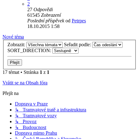
2
27
Odpovědi
61545
Zobrazení
Poslední příspěvek
od
Petrpes
18.10.2015 1:58
Nové téma
Zobrazit:
Seřadit podle:
SORT_DIRECTION:
17 témat • Stránka
1
z
1
Vrátit se na Obsah fóra
Přejít na
Doprava v Praze
↳ Tramvajové tratě a infrastruktura
↳ Tramvajové vozy
↳ Provoz
↳ Budoucnost
Doprava mimo Prahu
↳ Česká Republika a Slovensko