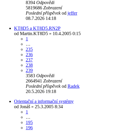
8394
Odpovědi
5819686
Zobrazení
Poslední příspěvek
od
jeffer
08.7.2026 14:18
KT8D5 a KT8D5.RN2P
od
Martin.KT8D5
» 10.4.2005 0:15
1
…
235
236
237
238
239
3583
Odpovědi
2664941
Zobrazení
Poslední příspěvek
od
Radek
20.5.2026 19:18
Orientační a informační systémy
od
Jonáš
» 25.3.2005 8:34
1
…
195
196