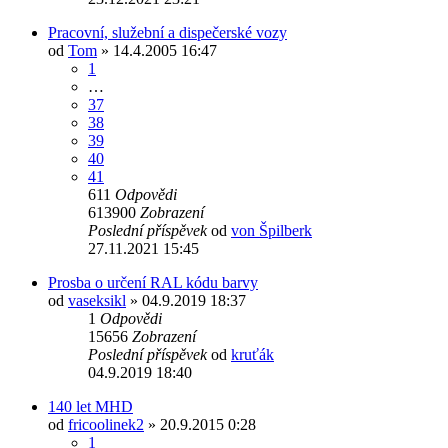
Pracovní, služební a dispečerské vozy
od
Tom
» 14.4.2005 16:47
1
…
37
38
39
40
41
611
Odpovědi
613900
Zobrazení
Poslední příspěvek
od
von Špilberk
27.11.2021 15:45
Prosba o určení RAL kódu barvy
od
vaseksikl
» 04.9.2019 18:37
1
Odpovědi
15656
Zobrazení
Poslední příspěvek
od
kruťák
04.9.2019 18:40
140 let MHD
od
fricoolinek2
» 20.9.2015 0:28
1