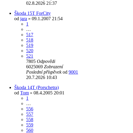
02.8.2026 21:37
Škoda 15T ForCity
od
jara
» 09.1.2007 21:54
1
…
517
518
519
520
521
7805
Odpovědi
6025069
Zobrazení
Poslední příspěvek
od
9001
20.7.2026 10:43
Škoda 14T (Porschetra)
od
Tom
» 08.4.2005 20:01
1
…
556
557
558
559
560