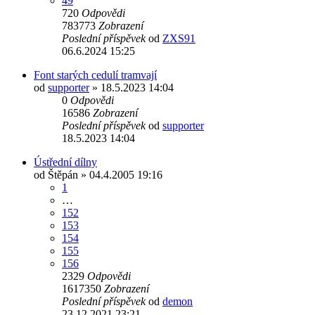
49
720
Odpovědi
783773
Zobrazení
Poslední příspěvek
od
ZXS91
06.6.2024 15:25
Font starých cedulí tramvají
od
supporter
» 18.5.2023 14:04
0
Odpovědi
16586
Zobrazení
Poslední příspěvek
od
supporter
18.5.2023 14:04
Ústřední dílny
od
Štěpán
» 04.4.2005 19:16
1
…
152
153
154
155
156
2329
Odpovědi
1617350
Zobrazení
Poslední příspěvek
od
demon
23.12.2021 23:21