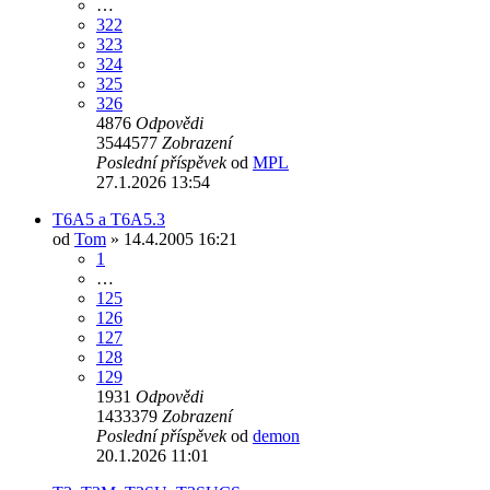
…
322
323
324
325
326
4876
Odpovědi
3544577
Zobrazení
Poslední příspěvek
od
MPL
27.1.2026 13:54
T6A5 a T6A5.3
od
Tom
» 14.4.2005 16:21
1
…
125
126
127
128
129
1931
Odpovědi
1433379
Zobrazení
Poslední příspěvek
od
demon
20.1.2026 11:01