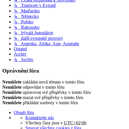
↳ Tramvaje v Evropě
↳ Maďarsko
↳ Německo
↳ Polsko
↳ Rakousko
↳ bývalá Jugoslávie
↳ další evropské provozy
↳ Amerika, Afrika, Asie, Australie
Ostatní
Archiv
↳ Archiv
Oprávnění fóra
Nemůžete
zakládat nová témata v tomto fóru
Nemůžete
odpovídat v tomto fóru
Nemůžete
upravovat své příspěvky v tomto fóru
Nemůžete
mazat své příspěvky v tomto fóru
Nemůžete
přikládat soubory v tomto fóru
Obsah fóra
Kontaktujte nás
Všechny časy jsou v
UTC+02:00
Smazat všechny cookies z fóra