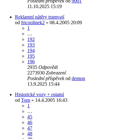
Poslední příspěvek
od
9001
11.10.2025 15:19
Reklamní nátěry tramvají
od
fricoolinek2
» 08.4.2005 20:09
1
…
192
193
194
195
196
2935
Odpovědi
2273930
Zobrazení
Poslední příspěvek
od
demon
13.9.2025 15:44
Historické vozy + ostatní
od
Tom
» 14.4.2005 16:43
1
…
45
46
47
48