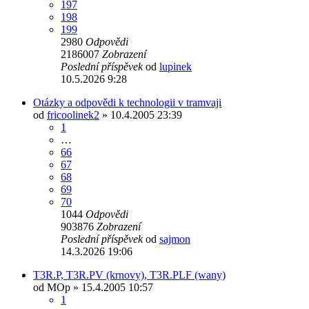
197
198
199
2980
Odpovědi
2186007
Zobrazení
Poslední příspěvek
od
lupinek
10.5.2026 9:28
Otázky a odpovědi k technologii v tramvaji
od
fricoolinek2
» 10.4.2005 23:39
1
…
66
67
68
69
70
1044
Odpovědi
903876
Zobrazení
Poslední příspěvek
od
sajmon
14.3.2026 19:06
T3R.P, T3R.PV (krnovy), T3R.PLF (wany)
od
MOp
» 15.4.2005 10:57
1