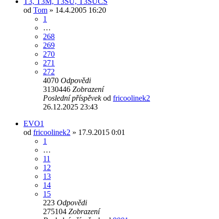
T3, T3M, T3SU, T3SUCS
od
Tom
» 14.4.2005 16:20
1
…
268
269
270
271
272
4070
Odpovědi
3130446
Zobrazení
Poslední příspěvek
od
fricoolinek2
26.12.2025 23:43
EVO1
od
fricoolinek2
» 17.9.2015 0:01
1
…
11
12
13
14
15
223
Odpovědi
275104
Zobrazení