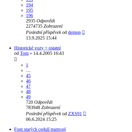
194
195
196
2935
Odpovědi
2274735
Zobrazení
Poslední příspěvek
od
demon
13.9.2025 15:44
Historické vozy + ostatní
od
Tom
» 14.4.2005 16:43
1
…
45
46
47
48
49
720
Odpovědi
783948
Zobrazení
Poslední příspěvek
od
ZXS91
06.6.2024 15:25
Font starých cedulí tramvají