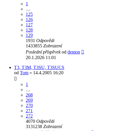
1
…
125
126
127
128
129
1931
Odpovědi
1433855
Zobrazení
Poslední příspěvek
od
demon
20.1.2026 11:01
T3, T3M, T3SU, T3SUCS
od
Tom
» 14.4.2005 16:20
1
…
268
269
270
271
272
4070
Odpovědi
3131238
Zobrazení