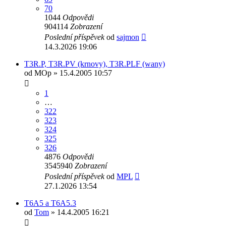
70
1044
Odpovědi
904114
Zobrazení
Poslední příspěvek
od
sajmon
14.3.2026 19:06
T3R.P, T3R.PV (krnovy), T3R.PLF (wany)
od
MOp
» 15.4.2005 10:57
1
…
322
323
324
325
326
4876
Odpovědi
3545940
Zobrazení
Poslední příspěvek
od
MPL
27.1.2026 13:54
T6A5 a T6A5.3
od
Tom
» 14.4.2005 16:21