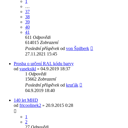
1
…
37
38
39
40
41
611
Odpovědi
614015
Zobrazení
Poslední příspěvek
od
von Špilberk
27.11.2021 15:45
Prosba o určení RAL kódu barvy
od
vaseksikl
» 04.9.2019 18:37
1
Odpovědi
15662
Zobrazení
Poslední příspěvek
od
kruťák
04.9.2019 18:40
140 let MHD
od
fricoolinek2
» 20.9.2015 0:28
1
2
27
Odpovědi