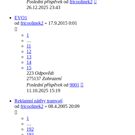
Poslední příspěvek
od
fricoolinek2
26.12.2025 23:43
EVO1
od
fricoolinek2
» 17.9.2015 0:01
1
…
11
12
13
14
15
223
Odpovědi
275137
Zobrazení
Poslední příspěvek
od
9001
11.10.2025 15:19
Reklamní nátěry tramvají
od
fricoolinek2
» 08.4.2005 20:09
1
…
192
193