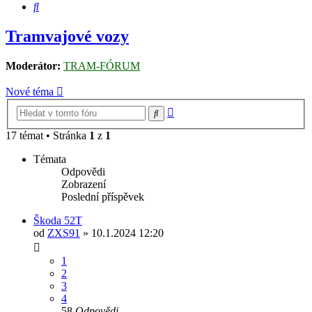
Hledat
Tramvajové vozy
Moderátor:
TRAM-FÓRUM
Nové téma
Pokročilé
Hledat
hledání
17 témat • Stránka
1
z
1
Témata
Odpovědi
Zobrazení
Poslední příspěvek
Škoda 52T
od
ZXS91
» 10.1.2024 12:20
1
2
3
4
58
Odpovědi