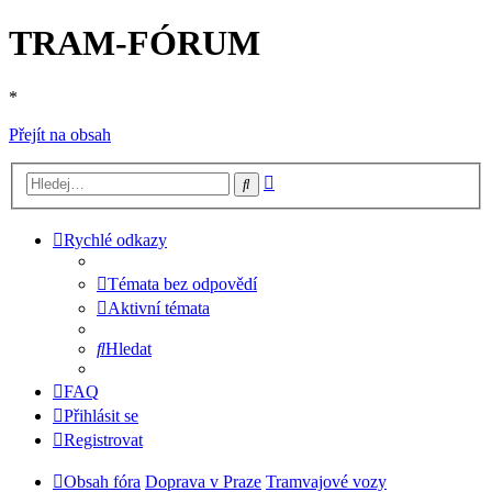
TRAM-FÓRUM
*
Přejít na obsah
Pokročilé
Hledat
hledání
Rychlé odkazy
Témata bez odpovědí
Aktivní témata
Hledat
FAQ
Přihlásit se
Registrovat
Obsah fóra
Doprava v Praze
Tramvajové vozy