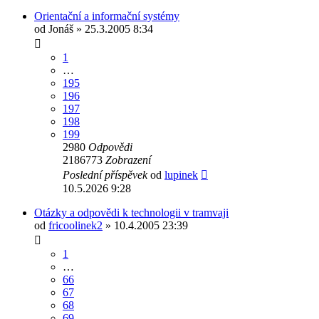
Orientační a informační systémy
od
Jonáš
» 25.3.2005 8:34
1
…
195
196
197
198
199
2980
Odpovědi
2186773
Zobrazení
Poslední příspěvek
od
lupinek
10.5.2026 9:28
Otázky a odpovědi k technologii v tramvaji
od
fricoolinek2
» 10.4.2005 23:39
1
…
66
67
68
69