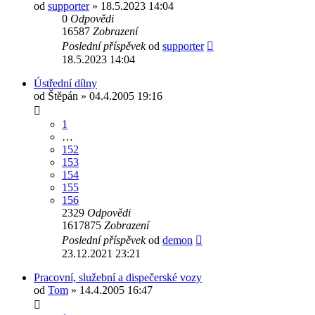
od
supporter
» 18.5.2023 14:04
0
Odpovědi
16587
Zobrazení
Poslední příspěvek
od
supporter
18.5.2023 14:04
Ústřední dílny
od
Štěpán
» 04.4.2005 19:16
1
…
152
153
154
155
156
2329
Odpovědi
1617875
Zobrazení
Poslední příspěvek
od
demon
23.12.2021 23:21
Pracovní, služební a dispečerské vozy
od
Tom
» 14.4.2005 16:47