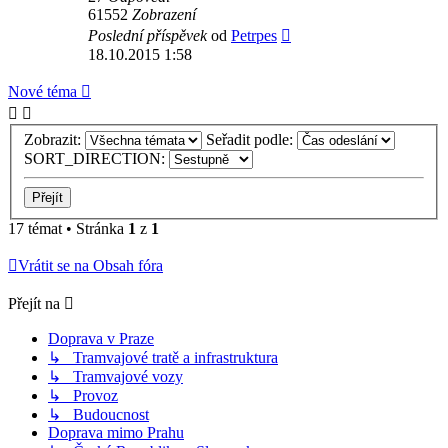
61552
Zobrazení
Poslední příspěvek
od
Petrpes
18.10.2015 1:58
Nové téma
Zobrazit:
Seřadit podle:
SORT_DIRECTION:
17 témat • Stránka
1
z
1
Vrátit se na Obsah fóra
Přejít na
Doprava v Praze
↳ Tramvajové tratě a infrastruktura
↳ Tramvajové vozy
↳ Provoz
↳ Budoucnost
Doprava mimo Prahu