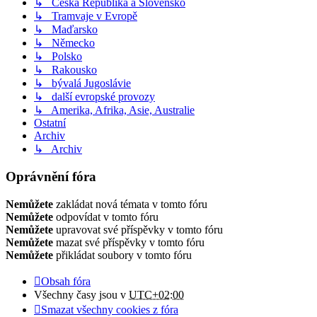
↳ Česká Republika a Slovensko
↳ Tramvaje v Evropě
↳ Maďarsko
↳ Německo
↳ Polsko
↳ Rakousko
↳ bývalá Jugoslávie
↳ další evropské provozy
↳ Amerika, Afrika, Asie, Australie
Ostatní
Archiv
↳ Archiv
Oprávnění fóra
Nemůžete
zakládat nová témata v tomto fóru
Nemůžete
odpovídat v tomto fóru
Nemůžete
upravovat své příspěvky v tomto fóru
Nemůžete
mazat své příspěvky v tomto fóru
Nemůžete
přikládat soubory v tomto fóru
Obsah fóra
Všechny časy jsou v
UTC+02:00
Smazat všechny cookies z fóra