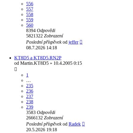
556
557
558
559
560
8394
Odpovědi
5821322
Zobrazení
Poslední příspěvek
od
jeffer
08.7.2026 14:18
KT8D5 a KT8D5.RN2P
od
Martin.KT8D5
» 10.4.2005 0:15
1
…
235
236
237
238
239
3583
Odpovědi
2666132
Zobrazení
Poslední příspěvek
od
Radek
20.5.2026 19:18