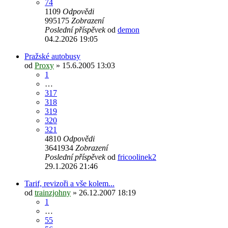
74
1109
Odpovědi
995175
Zobrazení
Poslední příspěvek
od
demon
04.2.2026 19:05
Pražské autobusy
od
Proxy
» 15.6.2005 13:03
1
…
317
318
319
320
321
4810
Odpovědi
3641934
Zobrazení
Poslední příspěvek
od
fricoolinek2
29.1.2026 21:46
Tarif, revizoři a vše kolem...
od
trainzjohny
» 26.12.2007 18:19
1
…
55