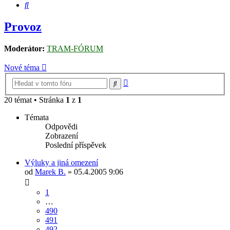
Hledat
Provoz
Moderátor:
TRAM-FÓRUM
Nové téma
Pokročilé
Hledat
hledání
20 témat • Stránka
1
z
1
Témata
Odpovědi
Zobrazení
Poslední příspěvek
Výluky a jiná omezení
od
Marek B.
» 05.4.2005 9:06
1
…
490
491
492