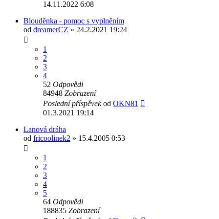
14.11.2022 6:08
Blouděnka - pomoc s vyplněním
od
dreamerCZ
» 24.2.2021 19:24
1
2
3
4
52
Odpovědi
84948
Zobrazení
Poslední příspěvek
od
OKN81
01.3.2021 19:14
Lanová dráha
od
fricoolinek2
» 15.4.2005 0:53
1
2
3
4
5
64
Odpovědi
188835
Zobrazení