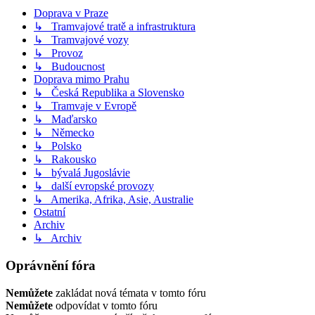
Doprava v Praze
↳ Tramvajové tratě a infrastruktura
↳ Tramvajové vozy
↳ Provoz
↳ Budoucnost
Doprava mimo Prahu
↳ Česká Republika a Slovensko
↳ Tramvaje v Evropě
↳ Maďarsko
↳ Německo
↳ Polsko
↳ Rakousko
↳ bývalá Jugoslávie
↳ další evropské provozy
↳ Amerika, Afrika, Asie, Australie
Ostatní
Archiv
↳ Archiv
Oprávnění fóra
Nemůžete
zakládat nová témata v tomto fóru
Nemůžete
odpovídat v tomto fóru