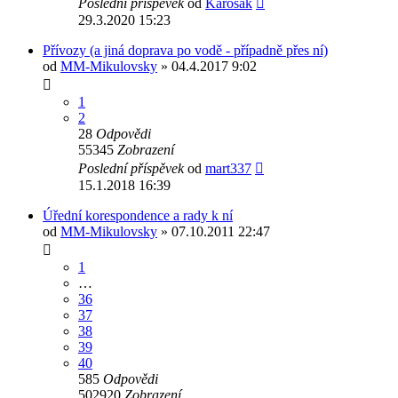
Poslední příspěvek
od
Karosák
29.3.2020 15:23
Přívozy (a jiná doprava po vodě - případně přes ní)
od
MM-Mikulovsky
» 04.4.2017 9:02
1
2
28
Odpovědi
55345
Zobrazení
Poslední příspěvek
od
mart337
15.1.2018 16:39
Úřední korespondence a rady k ní
od
MM-Mikulovsky
» 07.10.2011 22:47
1
…
36
37
38
39
40
585
Odpovědi
502920
Zobrazení