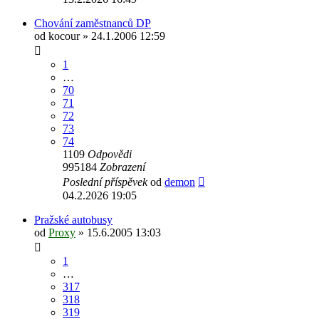
Chování zaměstnanců DP
od
kocour
» 24.1.2006 12:59
1
…
70
71
72
73
74
1109
Odpovědi
995184
Zobrazení
Poslední příspěvek
od
demon
04.2.2026 19:05
Pražské autobusy
od
Proxy
» 15.6.2005 13:03
1
…
317
318
319