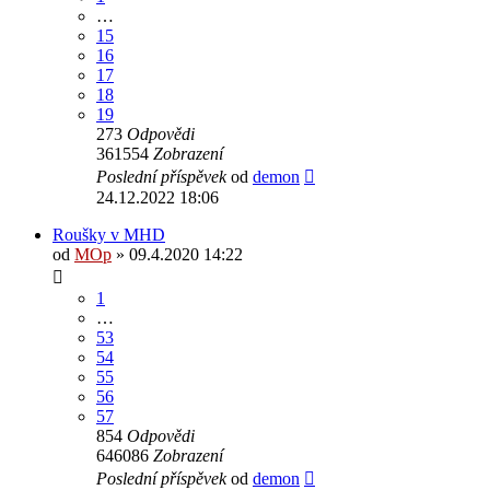
…
15
16
17
18
19
273
Odpovědi
361554
Zobrazení
Poslední příspěvek
od
demon
24.12.2022 18:06
Roušky v MHD
od
MOp
» 09.4.2020 14:22
1
…
53
54
55
56
57
854
Odpovědi
646086
Zobrazení
Poslední příspěvek
od
demon