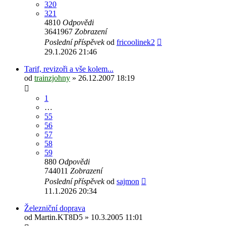
320
321
4810
Odpovědi
3641967
Zobrazení
Poslední příspěvek
od
fricoolinek2
29.1.2026 21:46
Tarif, revizoři a vše kolem...
od
trainzjohny
» 26.12.2007 18:19
1
…
55
56
57
58
59
880
Odpovědi
744011
Zobrazení
Poslední příspěvek
od
sajmon
11.1.2026 20:34
Železniční doprava
od
Martin.KT8D5
» 10.3.2005 11:01