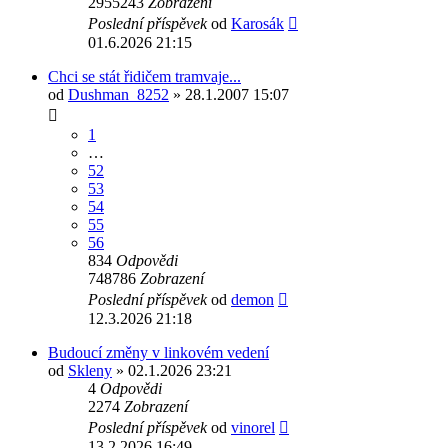
2955243
Zobrazení
Poslední příspěvek
od
Karosák
01.6.2026 21:15
Chci se stát řidičem tramvaje...
od
Dushman_8252
» 28.1.2007 15:07
1
…
52
53
54
55
56
834
Odpovědi
748786
Zobrazení
Poslední příspěvek
od
demon
12.3.2026 21:18
Budoucí změny v linkovém vedení
od
Skleny
» 02.1.2026 23:21
4
Odpovědi
2274
Zobrazení
Poslední příspěvek
od
vinorel
13.2.2026 16:49