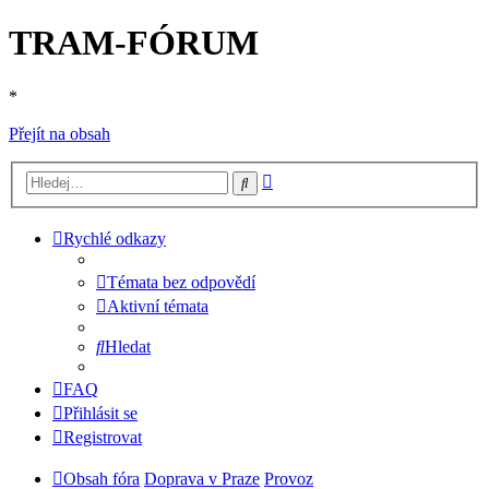
TRAM-FÓRUM
*
Přejít na obsah
Pokročilé
Hledat
hledání
Rychlé odkazy
Témata bez odpovědí
Aktivní témata
Hledat
FAQ
Přihlásit se
Registrovat
Obsah fóra
Doprava v Praze
Provoz