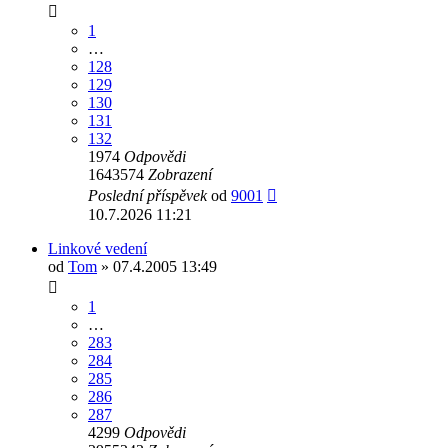
1
…
128
129
130
131
132
1974
Odpovědi
1643574
Zobrazení
Poslední příspěvek
od
9001
10.7.2026 11:21
Linkové vedení
od
Tom
» 07.4.2005 13:49
1
…
283
284
285
286
287
4299
Odpovědi