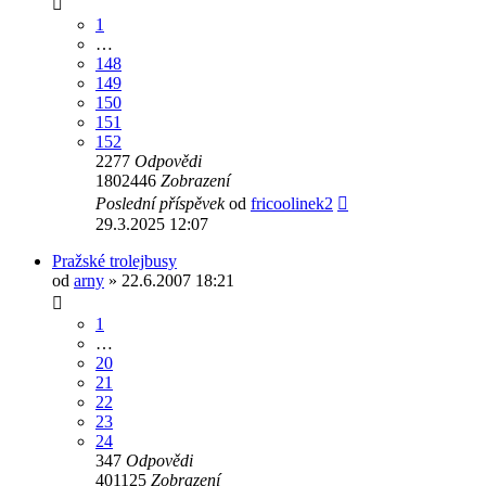
1
…
148
149
150
151
152
2277
Odpovědi
1802446
Zobrazení
Poslední příspěvek
od
fricoolinek2
29.3.2025 12:07
Pražské trolejbusy
od
arny
» 22.6.2007 18:21
1
…
20
21
22
23
24
347
Odpovědi
401125
Zobrazení