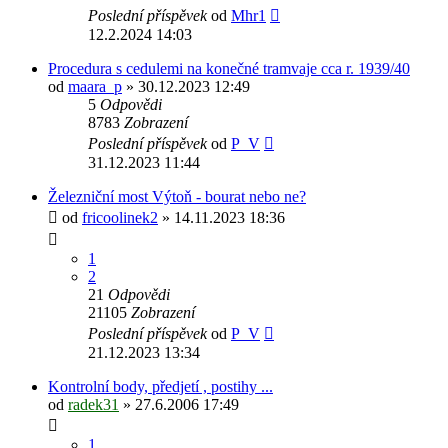
Poslední příspěvek
od
Mhr1
12.2.2024 14:03
Procedura s cedulemi na konečné tramvaje cca r. 1939/40
od
maara_p
» 30.12.2023 12:49
5
Odpovědi
8783
Zobrazení
Poslední příspěvek
od
P_V
31.12.2023 11:44
Železniční most Výtoň - bourat nebo ne?
od
fricoolinek2
» 14.11.2023 18:36
1
2
21
Odpovědi
21105
Zobrazení
Poslední příspěvek
od
P_V
21.12.2023 13:34
Kontrolní body, předjetí , postihy ...
od
radek31
» 27.6.2006 17:49
1