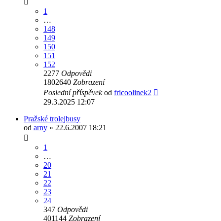
1
…
148
149
150
151
152
2277
Odpovědi
1802640
Zobrazení
Poslední příspěvek
od
fricoolinek2
29.3.2025 12:07
Pražské trolejbusy
od
arny
» 22.6.2007 18:21
1
…
20
21
22
23
24
347
Odpovědi
401144
Zobrazení