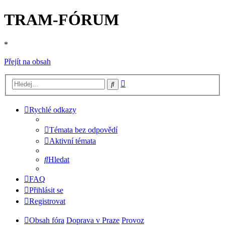
TRAM-FÓRUM
*
Přejít na obsah
Pokročilé
Hledat
hledání
Rychlé odkazy
Témata bez odpovědí
Aktivní témata
Hledat
FAQ
Přihlásit se
Registrovat
Obsah fóra
Doprava v Praze
Provoz