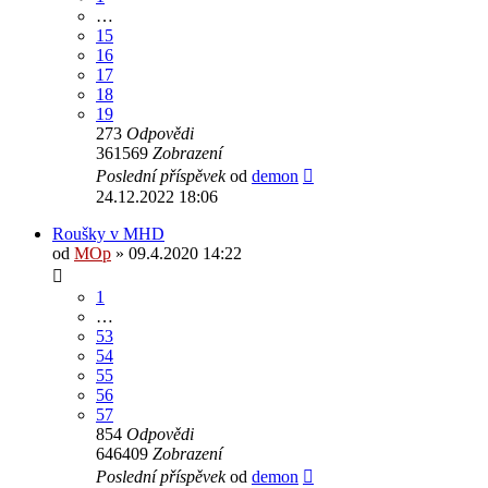
…
15
16
17
18
19
273
Odpovědi
361569
Zobrazení
Poslední příspěvek
od
demon
24.12.2022 18:06
Roušky v MHD
od
MOp
» 09.4.2020 14:22
1
…
53
54
55
56
57
854
Odpovědi
646409
Zobrazení
Poslední příspěvek
od
demon