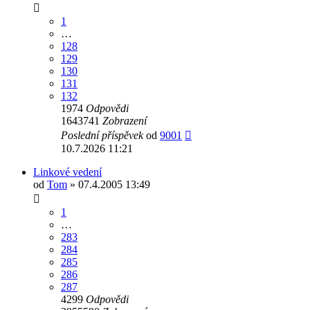
1
…
128
129
130
131
132
1974
Odpovědi
1643741
Zobrazení
Poslední příspěvek
od
9001
10.7.2026 11:21
Linkové vedení
od
Tom
» 07.4.2005 13:49
1
…
283
284
285
286
287
4299
Odpovědi