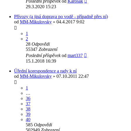
Poslední příspěvek
od
Karosák
29.3.2020 15:23
Přívozy (a jiná doprava po vodě - případně přes ní)
od
MM-Mikulovsky
» 04.4.2017 9:02
1
2
28
Odpovědi
55347
Zobrazení
Poslední příspěvek
od
mart337
15.1.2018 16:39
Úřední korespondence a rady k ní
od
MM-Mikulovsky
» 07.10.2011 22:47
1
…
36
37
38
39
40
585
Odpovědi
502949
Zobrazení