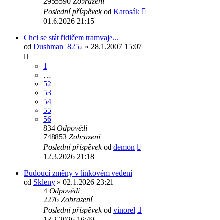
2955590
Zobrazení
Poslední příspěvek
od
Karosák
01.6.2026 21:15
Chci se stát řidičem tramvaje...
od
Dushman_8252
» 28.1.2007 15:07
1
…
52
53
54
55
56
834
Odpovědi
748853
Zobrazení
Poslední příspěvek
od
demon
12.3.2026 21:18
Budoucí změny v linkovém vedení
od
Skleny
» 02.1.2026 23:21
4
Odpovědi
2276
Zobrazení
Poslední příspěvek
od
vinorel
13.2.2026 16:49