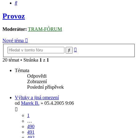
Hledat
Provoz
Moderátor:
TRAM-FÓRUM
Nové téma
Pokročilé
Hledat
hledání
20 témat • Stránka
1
z
1
Témata
Odpovědi
Zobrazení
Poslední příspěvek
Výluky a jiná omezení
od
Marek B.
» 05.4.2005 9:06
1
…
490
491
492