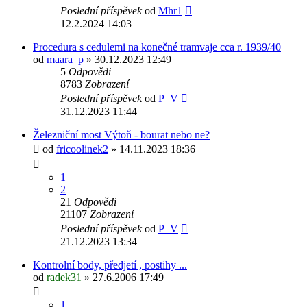
Poslední příspěvek
od
Mhr1
12.2.2024 14:03
Procedura s cedulemi na konečné tramvaje cca r. 1939/40
od
maara_p
» 30.12.2023 12:49
5
Odpovědi
8783
Zobrazení
Poslední příspěvek
od
P_V
31.12.2023 11:44
Železniční most Výtoň - bourat nebo ne?
od
fricoolinek2
» 14.11.2023 18:36
1
2
21
Odpovědi
21107
Zobrazení
Poslední příspěvek
od
P_V
21.12.2023 13:34
Kontrolní body, předjetí , postihy ...
od
radek31
» 27.6.2006 17:49
1