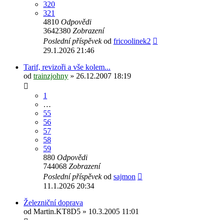
320
321
4810
Odpovědi
3642380
Zobrazení
Poslední příspěvek
od
fricoolinek2
29.1.2026 21:46
Tarif, revizoři a vše kolem...
od
trainzjohny
» 26.12.2007 18:19
1
…
55
56
57
58
59
880
Odpovědi
744068
Zobrazení
Poslední příspěvek
od
sajmon
11.1.2026 20:34
Železniční doprava
od
Martin.KT8D5
» 10.3.2005 11:01