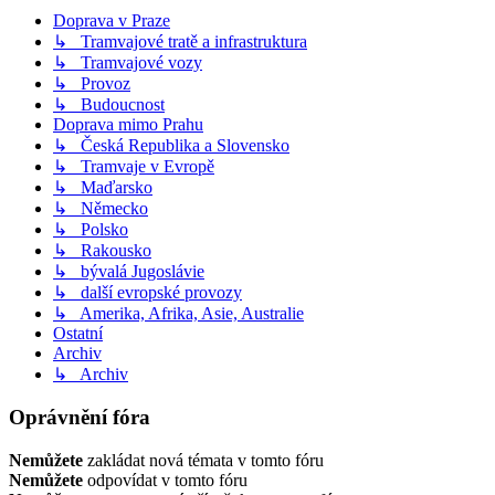
Doprava v Praze
↳ Tramvajové tratě a infrastruktura
↳ Tramvajové vozy
↳ Provoz
↳ Budoucnost
Doprava mimo Prahu
↳ Česká Republika a Slovensko
↳ Tramvaje v Evropě
↳ Maďarsko
↳ Německo
↳ Polsko
↳ Rakousko
↳ bývalá Jugoslávie
↳ další evropské provozy
↳ Amerika, Afrika, Asie, Australie
Ostatní
Archiv
↳ Archiv
Oprávnění fóra
Nemůžete
zakládat nová témata v tomto fóru
Nemůžete
odpovídat v tomto fóru