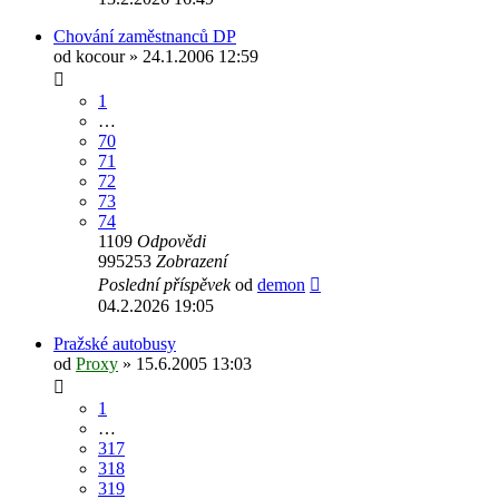
Chování zaměstnanců DP
od
kocour
» 24.1.2006 12:59
1
…
70
71
72
73
74
1109
Odpovědi
995253
Zobrazení
Poslední příspěvek
od
demon
04.2.2026 19:05
Pražské autobusy
od
Proxy
» 15.6.2005 13:03
1
…
317
318
319