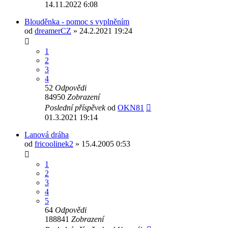
14.11.2022 6:08
Blouděnka - pomoc s vyplněním
od
dreamerCZ
» 24.2.2021 19:24
1
2
3
4
52
Odpovědi
84950
Zobrazení
Poslední příspěvek
od
OKN81
01.3.2021 19:14
Lanová dráha
od
fricoolinek2
» 15.4.2005 0:53
1
2
3
4
5
64
Odpovědi
188841
Zobrazení