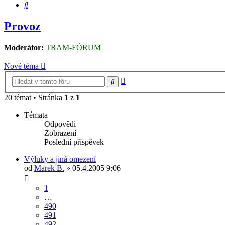
Hledat
Provoz
Moderátor:
TRAM-FÓRUM
Nové téma
Pokročilé
Hledat
hledání
20 témat • Stránka
1
z
1
Témata
Odpovědi
Zobrazení
Poslední příspěvek
Výluky a jiná omezení
od
Marek B.
» 05.4.2005 9:06
1
…
490
491
492