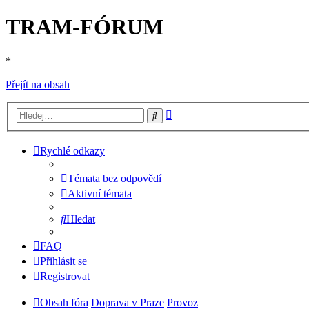
TRAM-FÓRUM
*
Přejít na obsah
Pokročilé
Hledat
hledání
Rychlé odkazy
Témata bez odpovědí
Aktivní témata
Hledat
FAQ
Přihlásit se
Registrovat
Obsah fóra
Doprava v Praze
Provoz