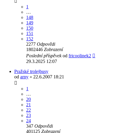
1
…
148
149
150
151
152
2277
Odpovědi
1802446
Zobrazení
Poslední příspěvek
od
fricoolinek2
29.3.2025 12:07
Pražské trolejbusy
od
arny
» 22.6.2007 18:21
1
…
20
21
22
23
24
347
Odpovědi
401125
Zobrazení