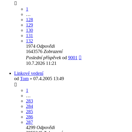
1
…
128
129
130
131
132
1974
Odpovědi
1643576
Zobrazení
Poslední příspěvek
od
9001
10.7.2026 11:21
Linkové vedení
od
Tom
» 07.4.2005 13:49
1
…
283
284
285
286
287
4299
Odpovědi