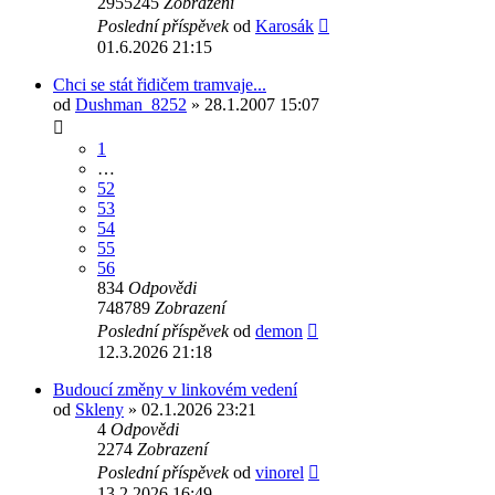
2955245
Zobrazení
Poslední příspěvek
od
Karosák
01.6.2026 21:15
Chci se stát řidičem tramvaje...
od
Dushman_8252
» 28.1.2007 15:07
1
…
52
53
54
55
56
834
Odpovědi
748789
Zobrazení
Poslední příspěvek
od
demon
12.3.2026 21:18
Budoucí změny v linkovém vedení
od
Skleny
» 02.1.2026 23:21
4
Odpovědi
2274
Zobrazení
Poslední příspěvek
od
vinorel
13.2.2026 16:49