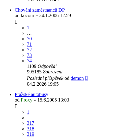
Chování zaměstnanců DP
od
kocour
» 24.1.2006 12:59
1
…
70
71
72
73
74
1109
Odpovědi
995185
Zobrazení
Poslední příspěvek
od
demon
04.2.2026 19:05
Pražské autobusy
od
Proxy
» 15.6.2005 13:03
1
…
317
318
319