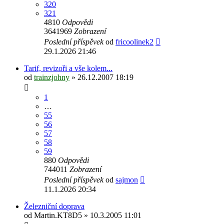
320
321
4810
Odpovědi
3641969
Zobrazení
Poslední příspěvek
od
fricoolinek2
29.1.2026 21:46
Tarif, revizoři a vše kolem...
od
trainzjohny
» 26.12.2007 18:19
1
…
55
56
57
58
59
880
Odpovědi
744011
Zobrazení
Poslední příspěvek
od
sajmon
11.1.2026 20:34
Železniční doprava
od
Martin.KT8D5
» 10.3.2005 11:01