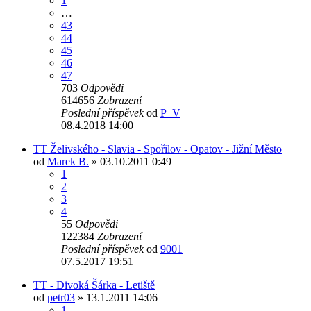
1
…
43
44
45
46
47
703
Odpovědi
614656
Zobrazení
Poslední příspěvek
od
P_V
08.4.2018 14:00
TT Želivského - Slavia - Spořilov - Opatov - Jižní Město
od
Marek B.
» 03.10.2011 0:49
1
2
3
4
55
Odpovědi
122384
Zobrazení
Poslední příspěvek
od
9001
07.5.2017 19:51
TT - Divoká Šárka - Letiště
od
petr03
» 13.1.2011 14:06
1