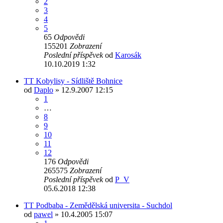
2
3
4
5
65
Odpovědi
155201
Zobrazení
Poslední příspěvek
od
Karosák
10.10.2019 1:32
TT Kobylisy - Sídliště Bohnice
od
Daplo
» 12.9.2007 12:15
1
…
8
9
10
11
12
176
Odpovědi
265575
Zobrazení
Poslední příspěvek
od
P_V
05.6.2018 12:38
TT Podbaba - Zemědělská universita - Suchdol
od
pawel
» 10.4.2005 15:07