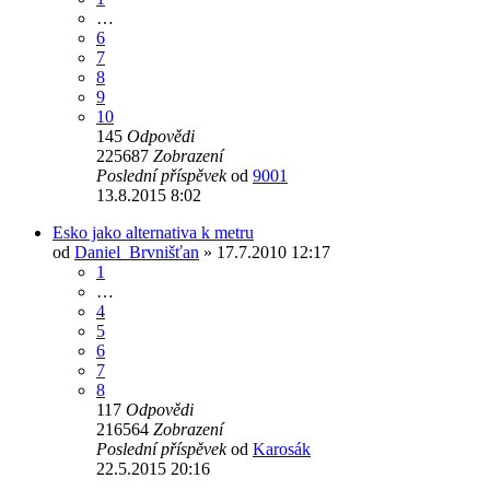
…
6
7
8
9
10
145
Odpovědi
225687
Zobrazení
Poslední příspěvek
od
9001
13.8.2015 8:02
Esko jako alternativa k metru
od
Daniel_Brvnišťan
» 17.7.2010 12:17
1
…
4
5
6
7
8
117
Odpovědi
216564
Zobrazení
Poslední příspěvek
od
Karosák
22.5.2015 20:16