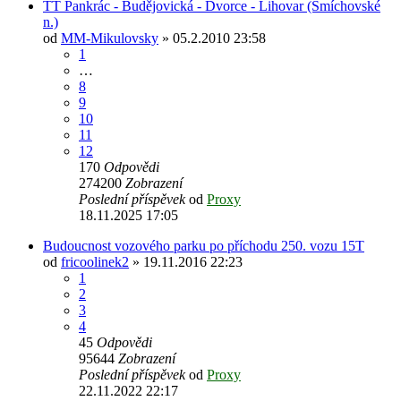
TT Pankrác - Budějovická - Dvorce - Lihovar (Smíchovské
n.)
od
MM-Mikulovsky
» 05.2.2010 23:58
1
…
8
9
10
11
12
170
Odpovědi
274200
Zobrazení
Poslední příspěvek
od
Proxy
18.11.2025 17:05
Budoucnost vozového parku po příchodu 250. vozu 15T
od
fricoolinek2
» 19.11.2016 22:23
1
2
3
4
45
Odpovědi
95644
Zobrazení
Poslední příspěvek
od
Proxy
22.11.2022 22:17