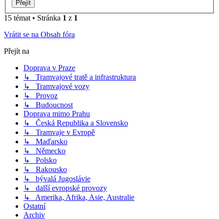
15 témat • Stránka
1
z
1
Vrátit se na Obsah fóra
Přejít na
Doprava v Praze
↳ Tramvajové tratě a infrastruktura
↳ Tramvajové vozy
↳ Provoz
↳ Budoucnost
Doprava mimo Prahu
↳ Česká Republika a Slovensko
↳ Tramvaje v Evropě
↳ Maďarsko
↳ Německo
↳ Polsko
↳ Rakousko
↳ bývalá Jugoslávie
↳ další evropské provozy
↳ Amerika, Afrika, Asie, Australie
Ostatní
Archiv