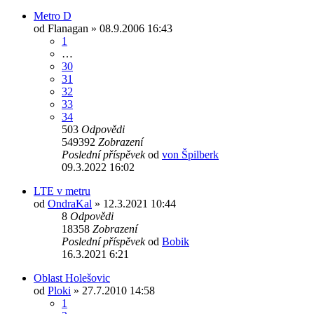
Metro D
od
Flanagan
» 08.9.2006 16:43
1
…
30
31
32
33
34
503
Odpovědi
549392
Zobrazení
Poslední příspěvek
od
von Špilberk
09.3.2022 16:02
LTE v metru
od
OndraKal
» 12.3.2021 10:44
8
Odpovědi
18358
Zobrazení
Poslední příspěvek
od
Bobik
16.3.2021 6:21
Oblast Holešovic
od
Ploki
» 27.7.2010 14:58
1