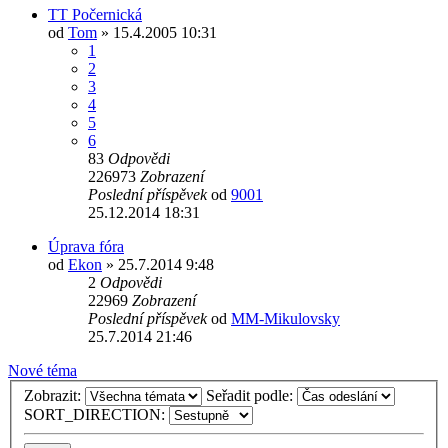
TT Počernická
od
Tom
» 15.4.2005 10:31
1
2
3
4
5
6
83
Odpovědi
226973
Zobrazení
Poslední příspěvek
od
9001
25.12.2014 18:31
Úprava fóra
od
Ekon
» 25.7.2014 9:48
2
Odpovědi
22969
Zobrazení
Poslední příspěvek
od
MM-Mikulovsky
25.7.2014 21:46
Nové téma
Zobrazit:
Seřadit podle:
SORT_DIRECTION: