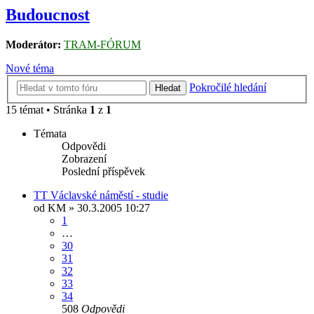
Budoucnost
Moderátor:
TRAM-FÓRUM
Nové téma
Pokročilé hledání
Hledat
15 témat • Stránka
1
z
1
Témata
Odpovědi
Zobrazení
Poslední příspěvek
TT Václavské náměstí - studie
od
KM
» 30.3.2005 10:27
1
…
30
31
32
33
34
508
Odpovědi