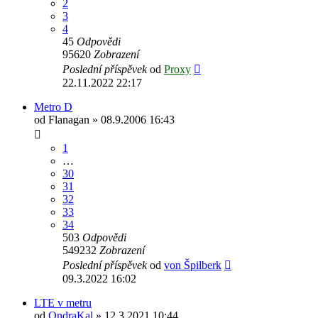
2
3
4
45
Odpovědi
95620
Zobrazení
Poslední příspěvek
od
Proxy
22.11.2022 22:17
Metro D
od
Flanagan
» 08.9.2006 16:43
1
…
30
31
32
33
34
503
Odpovědi
549232
Zobrazení
Poslední příspěvek
od
von Špilberk
09.3.2022 16:02
LTE v metru
od
OndraKal
» 12.3.2021 10:44