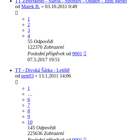
TT Želivského - Slavia - Spořilov - Opatov - Jižní Město
od
Marek B.
» 03.10.2011 0:49
1
2
3
4
55
Odpovědi
122370
Zobrazení
Poslední příspěvek
od
9001
07.5.2017 19:51
TT - Divoká Šárka - Letiště
od
petr03
» 13.1.2011 14:06
1
…
6
7
8
9
10
145
Odpovědi
225636
Zobrazení
Poslední příspěvek
od
9001