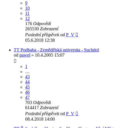
9
10
11
12
176
Odpovědi
265530
Zobrazení
Poslední příspěvek
od
P_V
05.6.2018 12:38
TT Podbaba - Zemědělská universita - Suchdol
od
pawel
» 10.4.2005 15:07
1
…
43
44
45
46
47
703
Odpovědi
614417
Zobrazení
Poslední příspěvek
od
P_V
08.4.2018 14:00