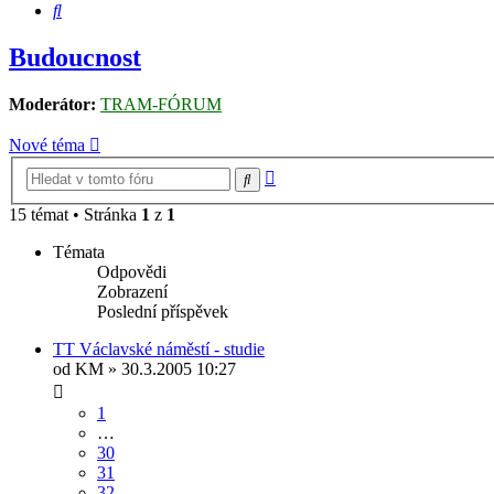
Hledat
Budoucnost
Moderátor:
TRAM-FÓRUM
Nové téma
Pokročilé
Hledat
hledání
15 témat • Stránka
1
z
1
Témata
Odpovědi
Zobrazení
Poslední příspěvek
TT Václavské náměstí - studie
od
KM
» 30.3.2005 10:27
1
…
30
31
32