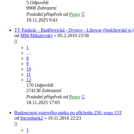
5
Odpovědi
9908
Zobrazení
Poslední příspěvek
od
Proxy
19.11.2025 9:43
TT Pankrác - Budějovická - Dvorce - Lihovar (Smíchovské n.)
od
MM-Mikulovsky
» 05.2.2010 23:58
1
…
8
9
10
11
12
170
Odpovědi
274138
Zobrazení
Poslední příspěvek
od
Proxy
18.11.2025 17:05
Budoucnost vozového parku po příchodu 250. vozu 15T
od
fricoolinek2
» 19.11.2016 22:23
1