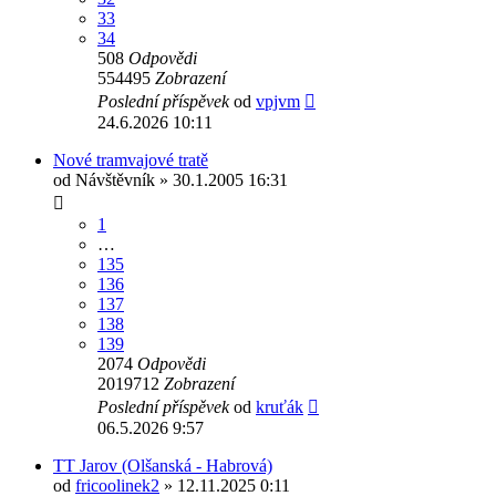
33
34
508
Odpovědi
554495
Zobrazení
Poslední příspěvek
od
vpjvm
24.6.2026 10:11
Nové tramvajové tratě
od
Návštěvník
» 30.1.2005 16:31
1
…
135
136
137
138
139
2074
Odpovědi
2019712
Zobrazení
Poslední příspěvek
od
kruťák
06.5.2026 9:57
TT Jarov (Olšanská - Habrová)
od
fricoolinek2
» 12.11.2025 0:11