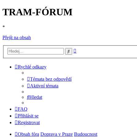
TRAM-FÓRUM
*
Přejít na obsah
Pokročilé
Hledat
hledání
Rychlé odkazy
Témata bez odpovědí
Aktivní témata
Hledat
FAQ
Přihlásit se
Registrovat
Obsah fóra
Doprava v Praze
Budoucnost