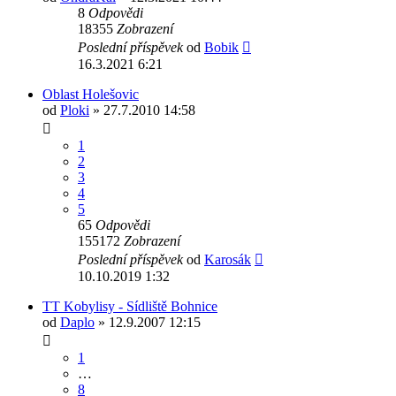
8
Odpovědi
18355
Zobrazení
Poslední příspěvek
od
Bobik
16.3.2021 6:21
Oblast Holešovic
od
Ploki
» 27.7.2010 14:58
1
2
3
4
5
65
Odpovědi
155172
Zobrazení
Poslední příspěvek
od
Karosák
10.10.2019 1:32
TT Kobylisy - Sídliště Bohnice
od
Daplo
» 12.9.2007 12:15
1
…
8