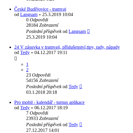
České Budějovice - tramvaj
od
Langsam
» 25.3.2019 10:04
0
Odpovědi
28184
Zobrazení
Poslední příspěvek
od
Langsam
25.3.2019 10:04
24 V zásuvka v tramvaji, příslušenství,tipy, rady, nápady
od
Tedy
» 04.12.2017 19:11
1
2
23
Odpovědi
54156
Zobrazení
Poslední příspěvek
od
Tedy
03.1.2018 20:18
Pro mobil - kalendář - turnus aplikace
od
Tedy
» 06.12.2017 18:19
7
Odpovědi
23933
Zobrazení
Poslední příspěvek
od
Tedy
27.12.2017 14:01