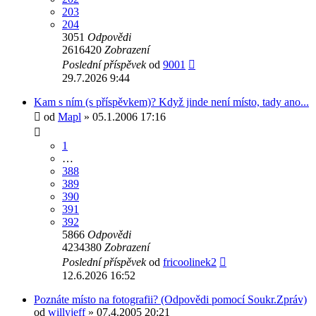
203
204
3051
Odpovědi
2616420
Zobrazení
Poslední příspěvek
od
9001
29.7.2026 9:44
Kam s ním (s příspěvkem)? Když jinde není místo, tady ano...
od
Mapl
» 05.1.2006 17:16
1
…
388
389
390
391
392
5866
Odpovědi
4234380
Zobrazení
Poslední příspěvek
od
fricoolinek2
12.6.2026 16:52
Poznáte místo na fotografii? (Odpovědi pomocí Soukr.Zpráv)
od
willyjeff
» 07.4.2005 20:21