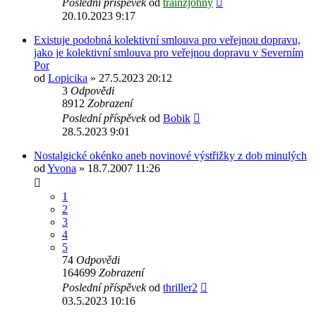
Poslední příspěvek
od
trainzjohny
20.10.2023 9:17
Existuje podobná kolektivní smlouva pro veřejnou dopravu,
jako je kolektivní smlouva pro veřejnou dopravu v Severním
Por
od
Lopicika
» 27.5.2023 20:12
3
Odpovědi
8912
Zobrazení
Poslední příspěvek
od
Bobik
28.5.2023 9:01
Nostalgické okénko aneb novinové výstřižky z dob minulých
od
Yvona
» 18.7.2007 11:26
1
2
3
4
5
74
Odpovědi
164699
Zobrazení
Poslední příspěvek
od
thriller2
03.5.2023 10:16