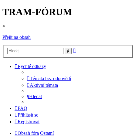
TRAM-FÓRUM
*
Přejít na obsah
Pokročilé
Hledat
hledání
Rychlé odkazy
Témata bez odpovědí
Aktivní témata
Hledat
FAQ
Přihlásit se
Registrovat
Obsah fóra
Ostatní