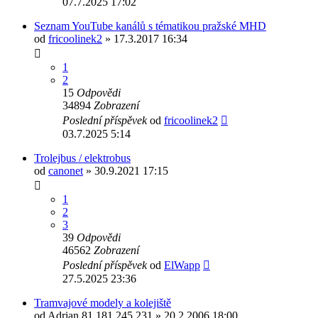
07.7.2025 17:02
Seznam YouTube kanálů s tématikou pražské MHD
od
fricoolinek2
» 17.3.2017 16:34
1
2
15
Odpovědi
34894
Zobrazení
Poslední příspěvek
od
fricoolinek2
03.7.2025 5:14
Trolejbus / elektrobus
od
canonet
» 30.9.2021 17:15
1
2
3
39
Odpovědi
46562
Zobrazení
Poslední příspěvek
od
ElWapp
27.5.2025 23:36
Tramvajové modely a kolejiště
od
Adrian 81.181.245.231
» 20.2.2006 18:00