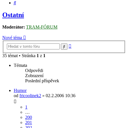
Hledat
Ostatní
Moderátor:
TRAM-FÓRUM
Nové téma
Pokročilé
Hledat
hledání
35 témat • Stránka
1
z
1
Témata
Odpovědi
Zobrazení
Poslední příspěvek
Humor
od
fricoolinek2
» 02.2.2006 10:36
1
…
200
201
202