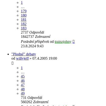
1
…
179
180
181
182
183
2737
Odpovědi
1842737
Zobrazení
Poslední příspěvek
od
trainzjohny
23.8.2024 9:43
"Plodné" debaty
od
willyjeff
» 07.4.2005 19:00
1
…
45
46
47
48
49
731
Odpovědi
560262
Zobrazení