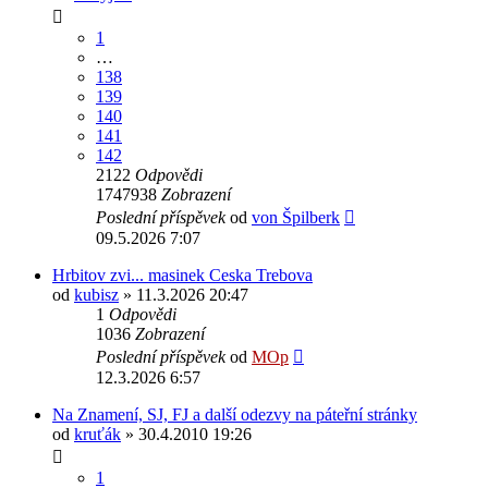
1
…
138
139
140
141
142
2122
Odpovědi
1747938
Zobrazení
Poslední příspěvek
od
von Špilberk
09.5.2026 7:07
Hrbitov zvi... masinek Ceska Trebova
od
kubisz
» 11.3.2026 20:47
1
Odpovědi
1036
Zobrazení
Poslední příspěvek
od
MOp
12.3.2026 6:57
Na Znamení, SJ, FJ a další odezvy na páteřní stránky
od
kruťák
» 30.4.2010 19:26
1