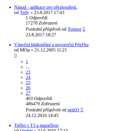
Nápad - aplikace pro přezkoušení.
od
Tedy
» 23.8.2017 17:43
1
Odpovědi
17270
Zobrazení
Poslední příspěvek
od
Temsor
23.8.2017 18:27
Vánoční blahopřání a novoroční PéeFka
od
MOp
» 21.12.2005 11:21
1
…
23
24
25
26
27
403
Odpovědi
486479
Zobrazení
Poslední příspěvek
od
petr03
24.12.2016 14:45
Tričko s T3 a mazačkou
od
Ondrej
» 22.6.2016 17:13