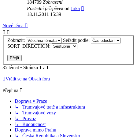
184709
Zobrazení
Poslední příspěvek
od
Jirka
18.11.2011 15:39
Nové téma
Zobrazit:
Seřadit podle:
SORT_DIRECTION:
35 témat • Stránka
1
z
1
Vrátit se na Obsah fóra
Přejít na
Doprava v Praze
↳ Tramvajové tratě a infrastruktura
↳ Tramvajové vozy
↳ Provoz
↳ Budoucnost
Doprava mimo Prahu
↳ Česká Republika a Slovensko