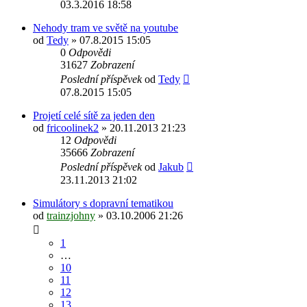
03.3.2016 18:58
Nehody tram ve světě na youtube
od
Tedy
» 07.8.2015 15:05
0
Odpovědi
31627
Zobrazení
Poslední příspěvek
od
Tedy
07.8.2015 15:05
Projetí celé sítě za jeden den
od
fricoolinek2
» 20.11.2013 21:23
12
Odpovědi
35666
Zobrazení
Poslední příspěvek
od
Jakub
23.11.2013 21:02
Simulátory s dopravní tematikou
od
trainzjohny
» 03.10.2006 21:26
1
…
10
11
12
13