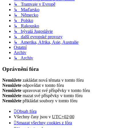
↳ Tramvaje v Evropě
↳ Maďarsko
↳ Německo
↳ Polsko
↳ Rakousko
↳ bývalá Jugoslávie
↳ další evropské provozy
↳ Amerika, Afrika, Asie, Australie
Ostatní
Archiv
↳ Archiv
Oprávnění fóra
Nemůžete
zakládat nová témata v tomto fóru
Nemůžete
odpovídat v tomto fóru
Nemůžete
upravovat své příspěvky v tomto fóru
Nemůžete
mazat své příspěvky v tomto fóru
Nemůžete
přikládat soubory v tomto fóru
Obsah fóra
Všechny časy jsou v
UTC+02:00
Smazat všechny cookies z fóra