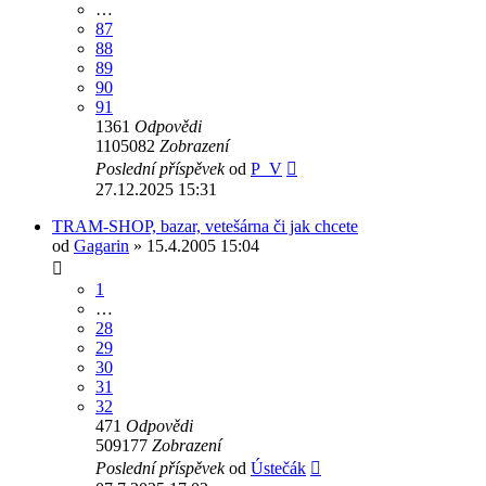
…
87
88
89
90
91
1361
Odpovědi
1105082
Zobrazení
Poslední příspěvek
od
P_V
27.12.2025 15:31
TRAM-SHOP, bazar, vetešárna či jak chcete
od
Gagarin
» 15.4.2005 15:04
1
…
28
29
30
31
32
471
Odpovědi
509177
Zobrazení
Poslední příspěvek
od
Ústečák