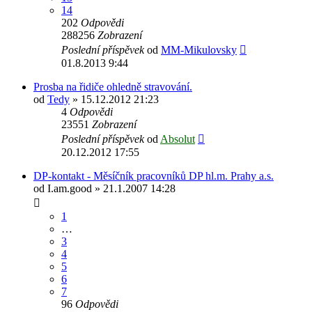
14
202
Odpovědi
288256
Zobrazení
Poslední příspěvek
od
MM-Mikulovsky
01.8.2013 9:44
Prosba na řidiče ohledně stravování.
od
Tedy
» 15.12.2012 21:23
4
Odpovědi
23551
Zobrazení
Poslední příspěvek
od
Absolut
20.12.2012 17:55
DP-kontakt - Měsíčník pracovníků DP hl.m. Prahy a.s.
od
I.am.good
» 21.1.2007 14:28
1
…
3
4
5
6
7
96
Odpovědi