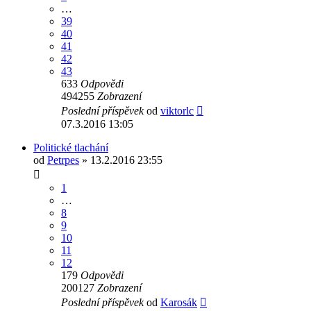
…
39
40
41
42
43
633
Odpovědi
494255
Zobrazení
Poslední příspěvek
od
viktorlc
07.3.2016 13:05
Politické tlachání
od
Petrpes
» 13.2.2016 23:55
1
…
8
9
10
11
12
179
Odpovědi
200127
Zobrazení
Poslední příspěvek
od
Karosák