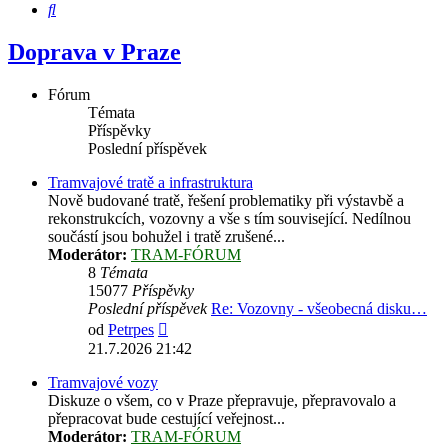
Hledat
Doprava v Praze
Fórum
Témata
Příspěvky
Poslední příspěvek
Tramvajové tratě a infrastruktura
Nově budované tratě, řešení problematiky při výstavbě a
rekonstrukcích, vozovny a vše s tím související. Nedílnou
součástí jsou bohužel i tratě zrušené...
Moderátor:
TRAM-FÓRUM
8
Témata
15077
Příspěvky
Poslední příspěvek
Re: Vozovny - všeobecná disku…
Zobrazit
od
Petrpes
poslední
21.7.2026 21:42
příspěvek
Tramvajové vozy
Diskuze o všem, co v Praze přepravuje, přepravovalo a
přepracovat bude cestující veřejnost...
Moderátor:
TRAM-FÓRUM