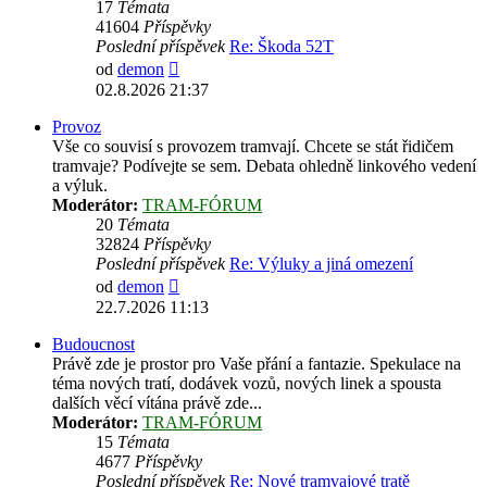
17
Témata
41604
Příspěvky
Poslední příspěvek
Re: Škoda 52T
Zobrazit
od
demon
poslední
02.8.2026 21:37
příspěvek
Provoz
Vše co souvisí s provozem tramvají. Chcete se stát řidičem
tramvaje? Podívejte se sem. Debata ohledně linkového vedení
a výluk.
Moderátor:
TRAM-FÓRUM
20
Témata
32824
Příspěvky
Poslední příspěvek
Re: Výluky a jiná omezení
Zobrazit
od
demon
poslední
22.7.2026 11:13
příspěvek
Budoucnost
Právě zde je prostor pro Vaše přání a fantazie. Spekulace na
téma nových tratí, dodávek vozů, nových linek a spousta
dalších věcí vítána právě zde...
Moderátor:
TRAM-FÓRUM
15
Témata
4677
Příspěvky
Poslední příspěvek
Re: Nové tramvajové tratě