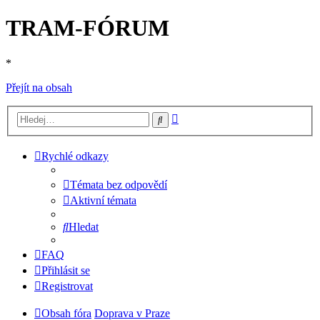
TRAM-FÓRUM
*
Přejít na obsah
Pokročilé
Hledat
hledání
Rychlé odkazy
Témata bez odpovědí
Aktivní témata
Hledat
FAQ
Přihlásit se
Registrovat
Obsah fóra
Doprava v Praze