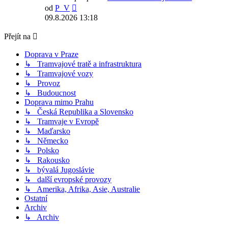
Zobrazit
od
P_V
poslední
09.8.2026 13:18
příspěvek
Přejít na
Doprava v Praze
↳ Tramvajové tratě a infrastruktura
↳ Tramvajové vozy
↳ Provoz
↳ Budoucnost
Doprava mimo Prahu
↳ Česká Republika a Slovensko
↳ Tramvaje v Evropě
↳ Maďarsko
↳ Německo
↳ Polsko
↳ Rakousko
↳ bývalá Jugoslávie
↳ další evropské provozy
↳ Amerika, Afrika, Asie, Australie
Ostatní
Archiv
↳ Archiv