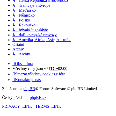
↳ Česká Republika a Slovensko
↳ Tramvaje v Evropě
↳ Maďarsko
↳ Německo
↳ Polsko
↳ Rakousko
↳ bývalá Jugoslávie
↳ další evropské provozy
↳ Amerika, Afrika, Asie, Australie
Ostatní
Archiv
↳ Archiv
Obsah fóra
Všechny časy jsou v
UTC+02:00
Smazat všechny cookies z fóra
Kontaktujte nás
Založeno na
phpBB
® Forum Software © phpBB Limited
Český překlad –
phpBB.cz
PRIVACY_LINK
|
TERMS_LINK