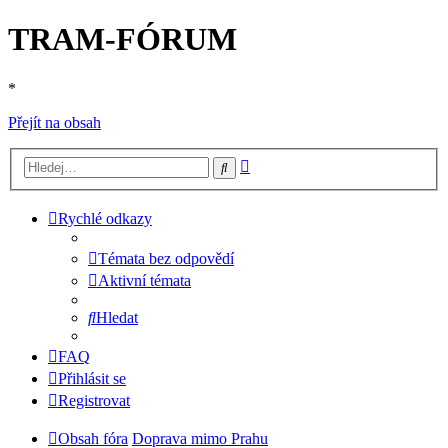
TRAM-FÓRUM
*
Přejít na obsah
Pokročilé
Hledat
hledání
Rychlé odkazy
Témata bez odpovědí
Aktivní témata
Hledat
FAQ
Přihlásit se
Registrovat
Obsah fóra
Doprava mimo Prahu