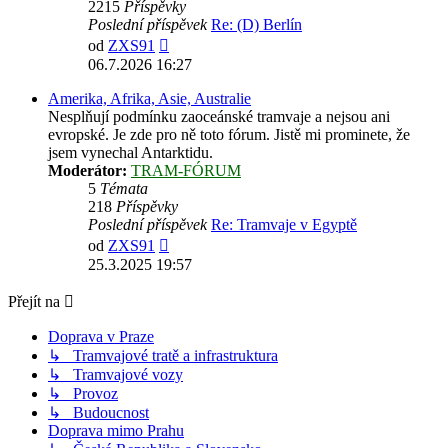
2215
Příspěvky
Poslední příspěvek
Re: (D) Berlín
Zobrazit
od
ZXS91
poslední
06.7.2026 16:27
příspěvek
Amerika, Afrika, Asie, Australie
Nesplňují podmínku zaoceánské tramvaje a nejsou ani
evropské. Je zde pro ně toto fórum. Jistě mi prominete, že
jsem vynechal Antarktidu.
Moderátor:
TRAM-FÓRUM
5
Témata
218
Příspěvky
Poslední příspěvek
Re: Tramvaje v Egyptě
Zobrazit
od
ZXS91
poslední
25.3.2025 19:57
příspěvek
Přejít na
Doprava v Praze
↳ Tramvajové tratě a infrastruktura
↳ Tramvajové vozy
↳ Provoz
↳ Budoucnost
Doprava mimo Prahu