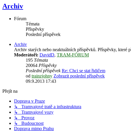
Archiv
Fórum
Témata
Příspěvky
Poslední příspěvek
Archiv
Archiv starých nebo neaktuálních příspěvků. Příspěvky, které při
Moderátoři:
DavidD
,
TRAM-FÓRUM
195
Témata
20064
Příspěvky
Poslední příspěvek
Re: Chci se stat řidičem
od
trainzjohny
Zobrazit poslední příspěvek
09.9.2013 17:43
Přejít na
Doprava v Praze
↳ Tramvajové tratě a infrastruktura
↳ Tramvajové vozy
↳ Provoz
↳ Budoucnost
Doprava mimo Prahu