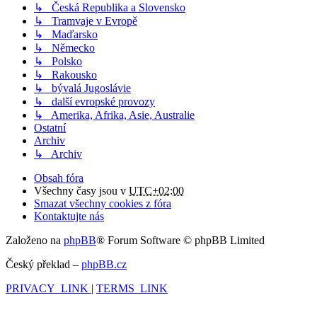
↳ Česká Republika a Slovensko
↳ Tramvaje v Evropě
↳ Maďarsko
↳ Německo
↳ Polsko
↳ Rakousko
↳ bývalá Jugoslávie
↳ další evropské provozy
↳ Amerika, Afrika, Asie, Australie
Ostatní
Archiv
↳ Archiv
Obsah fóra
Všechny časy jsou v
UTC+02:00
Smazat všechny cookies z fóra
Kontaktujte nás
Založeno na
phpBB
® Forum Software © phpBB Limited
Český překlad –
phpBB.cz
PRIVACY_LINK
|
TERMS_LINK