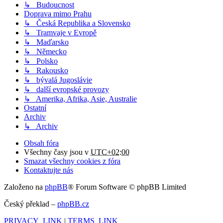
↳ Budoucnost
Doprava mimo Prahu
↳ Česká Republika a Slovensko
↳ Tramvaje v Evropě
↳ Maďarsko
↳ Německo
↳ Polsko
↳ Rakousko
↳ bývalá Jugoslávie
↳ další evropské provozy
↳ Amerika, Afrika, Asie, Australie
Ostatní
Archiv
↳ Archiv
Obsah fóra
Všechny časy jsou v
UTC+02:00
Smazat všechny cookies z fóra
Kontaktujte nás
Založeno na
phpBB
® Forum Software © phpBB Limited
Český překlad –
phpBB.cz
PRIVACY_LINK
|
TERMS_LINK