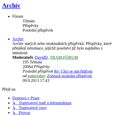
Archiv
Fórum
Témata
Příspěvky
Poslední příspěvek
Archiv
Archiv starých nebo neaktuálních příspěvků. Příspěvky, které
přinášejí informace, jejíchž poselství již bylo naplněno v
minulosti.
Moderátoři:
DavidD
,
TRAM-FÓRUM
195
Témata
20064
Příspěvky
Poslední příspěvek
Re: Chci se stat řidičem
od
trainzjohny
Zobrazit poslední příspěvek
09.9.2013 17:43
Přejít na
Doprava v Praze
↳ Tramvajové tratě a infrastruktura
↳ Tramvajové vozy
↳ Provoz