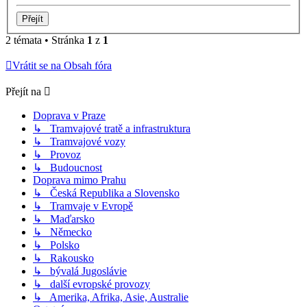
2 témata • Stránka
1
z
1
Vrátit se na Obsah fóra
Přejít na
Doprava v Praze
↳ Tramvajové tratě a infrastruktura
↳ Tramvajové vozy
↳ Provoz
↳ Budoucnost
Doprava mimo Prahu
↳ Česká Republika a Slovensko
↳ Tramvaje v Evropě
↳ Maďarsko
↳ Německo
↳ Polsko
↳ Rakousko
↳ bývalá Jugoslávie
↳ další evropské provozy
↳ Amerika, Afrika, Asie, Australie