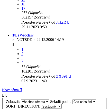
16
17
253
Odpovědi
362157
Zobrazení
Poslední příspěvek
od
JirkaR
29.11.2023 9:50
(PL) Wrocław
od
NGT8DD
» 22.12.2006 14:19
1
2
3
4
53
Odpovědi
102201
Zobrazení
Poslední příspěvek
od
ZXS91
07.9.2023 11:40
Nové téma
Zobrazit:
Seřadit podle:
SORT_DIRECTION: