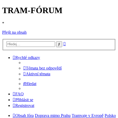
TRAM-FÓRUM
*
Přejít na obsah
Pokročilé
Hledat
hledání
Rychlé odkazy
Témata bez odpovědí
Aktivní témata
Hledat
FAQ
Přihlásit se
Registrovat
Obsah fóra
Doprava mimo Prahu
Tramvaje v Evropě
Polsko