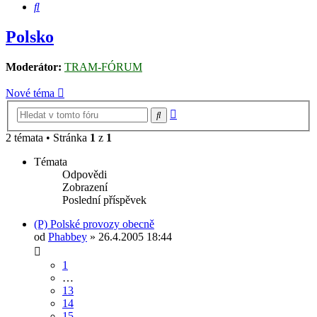
Hledat
Polsko
Moderátor:
TRAM-FÓRUM
Nové téma
Pokročilé
Hledat
hledání
2 témata • Stránka
1
z
1
Témata
Odpovědi
Zobrazení
Poslední příspěvek
(P) Polské provozy obecně
od
Phabbey
» 26.4.2005 18:44
1
…
13
14
15