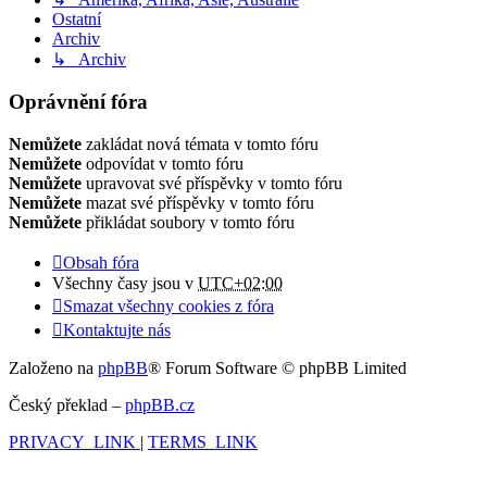
Ostatní
Archiv
↳ Archiv
Oprávnění fóra
Nemůžete
zakládat nová témata v tomto fóru
Nemůžete
odpovídat v tomto fóru
Nemůžete
upravovat své příspěvky v tomto fóru
Nemůžete
mazat své příspěvky v tomto fóru
Nemůžete
přikládat soubory v tomto fóru
Obsah fóra
Všechny časy jsou v
UTC+02:00
Smazat všechny cookies z fóra
Kontaktujte nás
Založeno na
phpBB
® Forum Software © phpBB Limited
Český překlad –
phpBB.cz
PRIVACY_LINK
|
TERMS_LINK