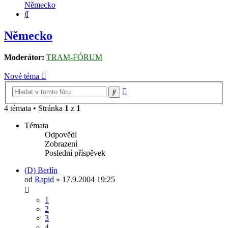
Německo
Hledat
Německo
Moderátor:
TRAM-FÓRUM
Nové téma
Pokročilé
Hledat
hledání
4 témata • Stránka
1
z
1
Témata
Odpovědi
Zobrazení
Poslední příspěvek
(D) Berlín
od
Rapid
» 17.9.2004 19:25
1
2
3
4