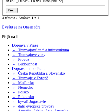
SORT_DIRECTION:
4 témata • Stránka
1
z
1
Vrátit se na Obsah fóra
Přejít na
Doprava v Praze
↳ Tramvajové tratě a infrastruktura
↳ Tramvajové vozy
↳ Provoz
↳ Budoucnost
Doprava mimo Prahu
↳ Česká Republika a Slovensko
↳ Tramvaje v Evropě
↳ Maďarsko
↳ Německo
↳ Polsko
↳ Rakousko
↳ bývalá Jugoslávie
↳ další evropské provozy
↳ Amerika, Afrika, Asie, Australie