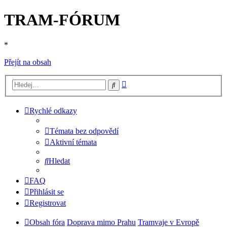
TRAM-FÓRUM
*
Přejít na obsah
Pokročilé
Hledat
hledání
Rychlé odkazy
Témata bez odpovědí
Aktivní témata
Hledat
FAQ
Přihlásit se
Registrovat
Obsah fóra
Doprava mimo Prahu
Tramvaje v Evropě