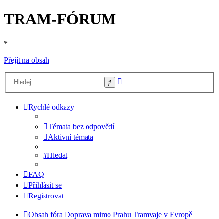
TRAM-FÓRUM
*
Přejít na obsah
Pokročilé
Hledat
hledání
Rychlé odkazy
Témata bez odpovědí
Aktivní témata
Hledat
FAQ
Přihlásit se
Registrovat
Obsah fóra
Doprava mimo Prahu
Tramvaje v Evropě