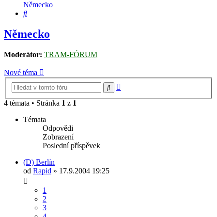
Německo
Hledat
Německo
Moderátor:
TRAM-FÓRUM
Nové téma
Pokročilé
Hledat
hledání
4 témata • Stránka
1
z
1
Témata
Odpovědi
Zobrazení
Poslední příspěvek
(D) Berlín
od
Rapid
» 17.9.2004 19:25
1
2
3
4