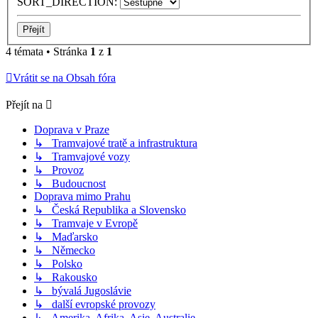
SORT_DIRECTION:
4 témata • Stránka
1
z
1
Vrátit se na Obsah fóra
Přejít na
Doprava v Praze
↳ Tramvajové tratě a infrastruktura
↳ Tramvajové vozy
↳ Provoz
↳ Budoucnost
Doprava mimo Prahu
↳ Česká Republika a Slovensko
↳ Tramvaje v Evropě
↳ Maďarsko
↳ Německo
↳ Polsko
↳ Rakousko
↳ bývalá Jugoslávie
↳ další evropské provozy
↳ Amerika, Afrika, Asie, Australie