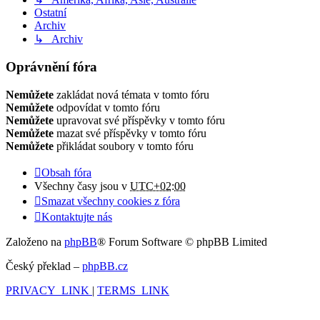
Ostatní
Archiv
↳ Archiv
Oprávnění fóra
Nemůžete
zakládat nová témata v tomto fóru
Nemůžete
odpovídat v tomto fóru
Nemůžete
upravovat své příspěvky v tomto fóru
Nemůžete
mazat své příspěvky v tomto fóru
Nemůžete
přikládat soubory v tomto fóru
Obsah fóra
Všechny časy jsou v
UTC+02:00
Smazat všechny cookies z fóra
Kontaktujte nás
Založeno na
phpBB
® Forum Software © phpBB Limited
Český překlad –
phpBB.cz
PRIVACY_LINK
|
TERMS_LINK